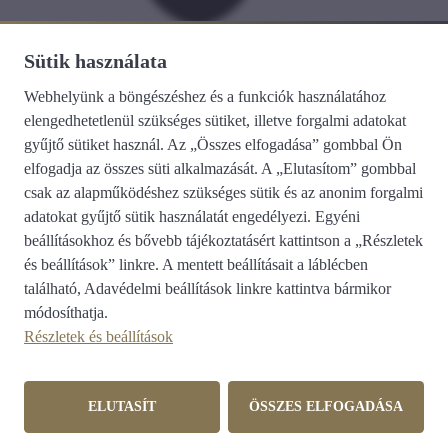
Sütik használata
Média- és Hírközlési Biztos
Előfizetők, nézők, hallgatók, olvasók érdekeinek védelme.
Webhelyünk a böngészéshez és a funkciók használatához
elengedhetetlenül szükséges sütiket, illetve forgalmi adatokat
gyűjtő sütiket használ. Az „Összes elfogadása” gombbal Ön
elfogadja az összes süti alkalmazását. A „Elutasítom” gombbal
csak az alapműködéshez szükséges sütik és az anonim forgalmi
adatokat gyűjtő sütik használatát engedélyezi. Egyéni
beállításokhoz és bővebb tájékoztatásért kattintson a „Részletek
és beállítások” linkre. A mentett beállításait a láblécben
található,
Adavédelmi beállítások
linkre kattintva bármikor
módosíthatja.
Részletek és beállítások
ELUTASÍT
ÖSSZES ELFOGADÁSA
Internet Hotline