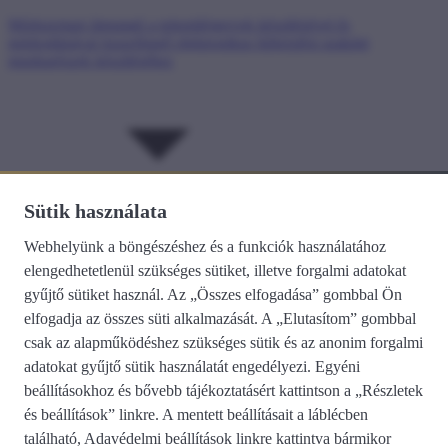
Módszertani útmutató a településtervek készítésével és
módosításával összefüggő elektronikus hírközlési szakági
munkarészek készítéséhez
Sütik használata
pdf
modszertani_utmutato_telepulestervek_hirkozlesi_szakagi_munka
Webhelyünk a böngészéshez és a funkciók használatához
elengedhetetlenül szükséges sütiket, illetve forgalmi adatokat
gyűjtő sütiket használ. Az „Összes elfogadása” gombbal Ön
elfogadja az összes süti alkalmazását. A „Elutasítom” gombbal
csak az alapműködéshez szükséges sütik és az anonim forgalmi
adatokat gyűjtő sütik használatát engedélyezi. Egyéni
beállításokhoz és bővebb tájékoztatásért kattintson a „Részletek
Tájékoztató az NMHH Adatkapu működéséről
és beállítások” linkre. A mentett beállításait a láblécben
található,
Adavédelmi beállítások
linkre kattintva bármikor