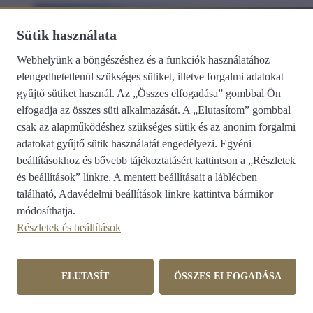
Sütik használata
Webhelyünk a böngészéshez és a funkciók használatához
elengedhetetlenül szükséges sütiket, illetve forgalmi adatokat
gyűjtő sütiket használ. Az „Összes elfogadása” gombbal Ön
elfogadja az összes süti alkalmazását. A „Elutasítom” gombbal
csak az alapműködéshez szükséges sütik és az anonim forgalmi
adatokat gyűjtő sütik használatát engedélyezi. Egyéni
beállításokhoz és bővebb tájékoztatásért kattintson a „Részletek
és beállítások” linkre. A mentett beállításait a láblécben
található,
Adavédelmi beállítások
linkre kattintva bármikor
módosíthatja.
Részletek és beállítások
ELUTASÍT
ÖSSZES ELFOGADÁSA