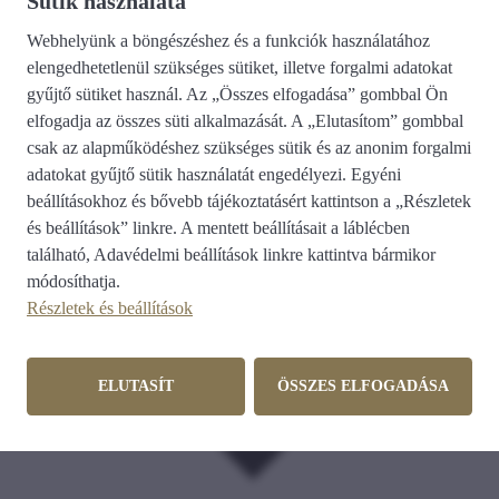
Sütik használata
2025. szeptember 23.
kategória
Médiatanács-döntések
Webhelyünk a böngészéshez és a funkciók használatához
A Médiatanács 815/2025. (IX. 23.) számú döntése
elengedhetetlenül szükséges sütiket, illetve forgalmi adatokat
gyűjtő sütiket használ. Az „Összes elfogadása” gombbal Ön
A Karc FM Média Kft. rádiós médiaszolgáltató hatósági
szerződésmódosítás iránti kérelme a Veszprém 98,3 MHz +
elfogadja az összes süti alkalmazását. A „Elutasítom” gombbal
Balatonfüred 96,2 MHz és a Kecskemét 97,7 MHz
csak az alapműködéshez szükséges sütik és az anonim forgalmi
médiaszolgáltatási jogosultságokra vonatkozóan (Kecskemét 97,7
adatokat gyűjtő sütik használatát engedélyezi. Egyéni
MHz)
2025. szeptember 23.
beállításokhoz és bővebb tájékoztatásért kattintson a „Részletek
és beállítások” linkre. A mentett beállításait a láblécben
található,
Adavédelmi beállítások
linkre kattintva bármikor
módosíthatja.
Részletek és beállítások
Előző
1
2
3
4
…
14
ELUTASÍT
ÖSSZES ELFOGADÁSA