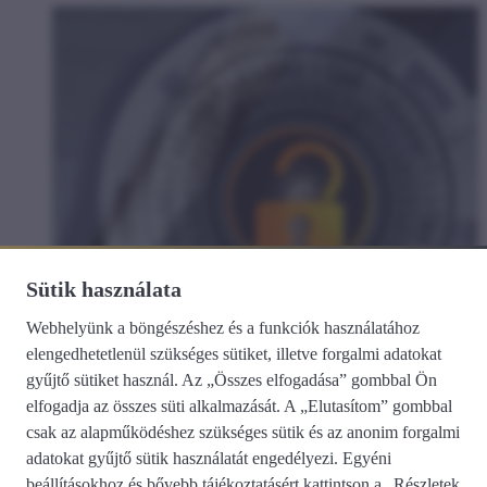
Sütik használata
Webhelyünk a böngészéshez és a funkciók használatához
elengedhetetlenül szükséges sütiket, illetve forgalmi adatokat
gyűjtő sütiket használ. Az „Összes elfogadása” gombbal Ön
elfogadja az összes süti alkalmazását. A „Elutasítom” gombbal
csak az alapműködéshez szükséges sütik és az anonim forgalmi
adatokat gyűjtő sütik használatát engedélyezi. Egyéni
beállításokhoz és bővebb tájékoztatásért kattintson a „Részletek