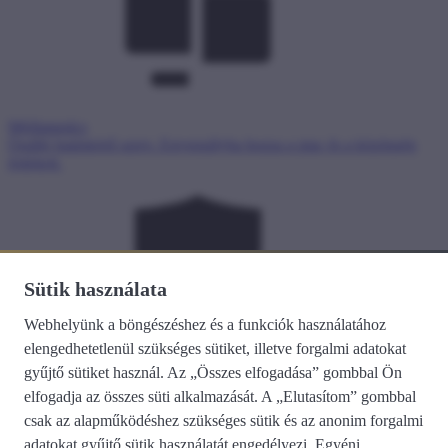
Médiatanács
Önálló hatáskörű szerv. Egyensúlyba hozza a piac és a közönség
érdekeit.
Sütik használata
Webhelyünk a böngészéshez és a funkciók használatához
elengedhetetlenül szükséges sütiket, illetve forgalmi adatokat
gyűjtő sütiket használ. Az „Összes elfogadása” gombbal Ön
elfogadja az összes süti alkalmazását. A „Elutasítom” gombbal
csak az alapműködéshez szükséges sütik és az anonim forgalmi
adatokat gyűjtő sütik használatát engedélyezi. Egyéni