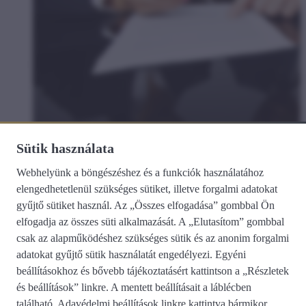
Sütik használata
Webhelyünk a böngészéshez és a funkciók használatához
elengedhetetlenül szükséges sütiket, illetve forgalmi adatokat
gyűjtő sütiket használ. Az „Összes elfogadása” gombbal Ön
elfogadja az összes süti alkalmazását. A „Elutasítom” gombbal
kategória
Sztárban sztár All stars
csak az alapműködéshez szükséges sütik és az anonim forgalmi
Újabb két frekvenciapályázaton hirdetett eredményt a Médiatanács
adatokat gyűjtő sütik használatát engedélyezi. Egyéni
beállításokhoz és bővebb tájékoztatásért kattintson a „Részletek
Rádiós médiaszolgáltatási lehetőségek használatára irányuló
pályázati eljárásokban hirdetett eredményt a Médiatanács. A testület
és beállítások” linkre. A mentett beállításait a láblécben
október 22-i ülésén burkolt reklám közzététele miatt is intézkedett.
található,
Adavédelmi beállítások
linkre kattintva bármikor