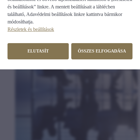
és beállítások” linkre. A mentett beállításait a láblécben
található,
Adavédelmi beállítások
linkre kattintva bármikor
módosíthatja.
Részletek és beállítások
ELUTASÍT
ÖSSZES ELFOGADÁSA