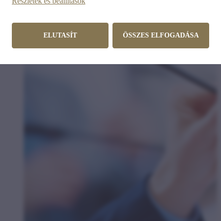
Részletek és beállítások
ELUTASÍT
ÖSSZES ELFOGADÁSA