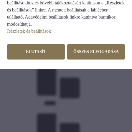
beállításokhoz és bővebb tájékoztatásért kattintson a „Részletek
és beállítások” linkre. A mentett beállításait a láblécben
található,
Adavédelmi beállítások
linkre kattintva bármikor
módosíthatja.
Részletek és beállítások
Következő
ELUTASÍT
ÖSSZES ELFOGADÁSA
Kiemelt szolgáltatások