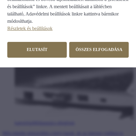
és beállítások” linkre. A mentett beállításait a láblécben
található,
Adavédelmi beállítások
linkre kattintva bármikor
módosíthatja.
Részletek és beállítások
ELUTASÍT
ÖSSZES ELFOGADÁSA
kategória
Médiatanács-döntések
Még mindig népszerűek a helyi lapok, de az internet vidéken is