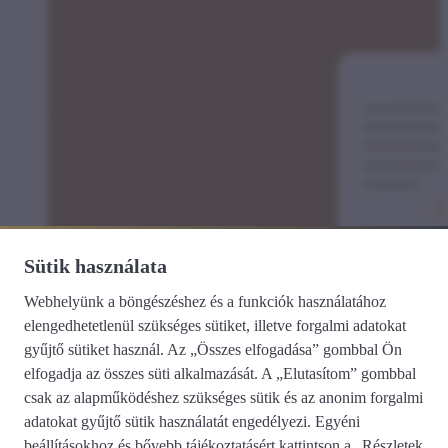
Sütik használata
Webhelyünk a böngészéshez és a funkciók használatához
elengedhetetlenül szükséges sütiket, illetve forgalmi adatokat
gyűjtő sütiket használ. Az „Összes elfogadása” gombbal Ön
elfogadja az összes süti alkalmazását. A „Elutasítom” gombbal
csak az alapműködéshez szükséges sütik és az anonim forgalmi
adatokat gyűjtő sütik használatát engedélyezi. Egyéni
beállításokhoz és bővebb tájékoztatásért kattintson a „Részletek