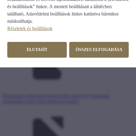
és beállítások” linkre. A mentett beállításait a láblécben
található,
Adavédelmi beállítások
linkre kattintva bármikor
módosíthatja.
Részletek és beállítások
Nem minősített bizalmi szolgáltatások
ELUTASÍT
ÖSSZES ELFOGADÁSA
Biztonságos minősített elektronikus aláírást és minősített
elektronikus bélyegzőt létrehozó eszköz