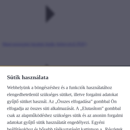
Magyarországi bizalmi listák (kétnyelvű PDF)
Sütik használata
Webhelyünk a böngészéshez és a funkciók használatához
elengedhetetlenül szükséges sütiket, illetve forgalmi adatokat
gyűjtő sütiket használ. Az „Összes elfogadása” gombbal Ön
Minősített bizalmi szolgáltatások
elfogadja az összes süti alkalmazását. A „Elutasítom” gombbal
csak az alapműködéshez szükséges sütik és az anonim forgalmi
adatokat gyűjtő sütik használatát engedélyezi. Egyéni
beállításokhoz és bővebb tájékoztatásért kattintson a „Részletek