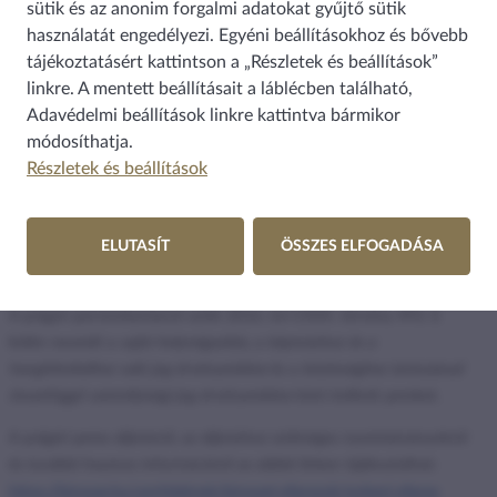
szükséges. A képmás elkészítéséhez való hozzájárulás rendszerint
sütik és az anonim forgalmi adatokat gyűjtő sütik
nem jelenti a felhasználáshoz való hozzájárulást is.
használatát engedélyezi. Egyéni beállításokhoz és bővebb
tájékoztatásért kattintson a „Részletek és beállítások”
Személyiségi jogok érvényesítése
linkre. A mentett beállításait a láblécben található,
Adavédelmi beállítások
linkre kattintva bármikor
Személyiségi jogok megsértése esetén –
az eset körülményeitől
módosíthatja.
függően
– lehetőség van polgári peres eljárást vagy büntetőeljárást
Részletek és beállítások
indítani.
Amennyiben polgári jogi jogsértés merül fel, a bíróság
polgári peres
ELUTASÍT
ÖSSZES ELFOGADÁSA
eljárás
keretében a felek közötti személyi és vagyoni jellegű jogvitát
rendezi.
A polgári perrendtartásról szóló 2016. évi CXXX. törvény 493. §
külön nevesíti a
sajtó-helyreigazítás
, a
képmáshoz és a
hangfelvételhez való jog
érvényesítése
és a
közösséghez tartozással
összefüggő személyiségi jog
érvényesítése
iránt indított pereket.
A polgári peres eljárásról, az eljáráshoz szükséges nyomtatványokról
és további hasznos információról az alábbi linken tájékozódhat:
https://birosag.hu/ugyfeleknek/birosagi-eljarasok/polgari-eljaras