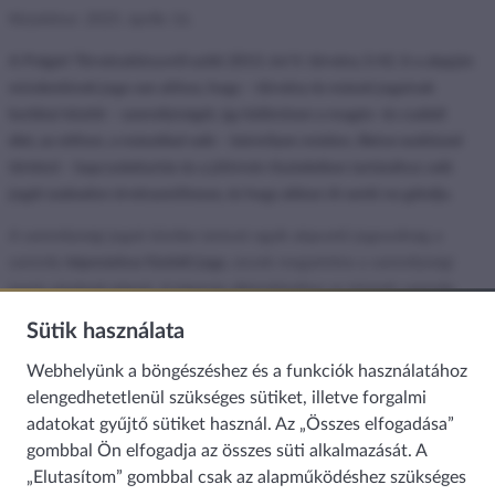
Közzétéve: 2025. április 16.
A Polgári Törvénykönyvről szóló 2013. évi V. törvény 2:42. §-a alapján
mindenkinek joga van ahhoz, hogy – törvény és mások jogainak
korlátai között – személyiségét, így különösen a magán- és családi
élet, az otthon, a másokkal való – bármilyen módon, illetve eszközzel
történő – kapcsolattartás és a jóhírnév tiszteletben tartásához való
jogát szabadon érvényesíthesse, és hogy abban őt senki ne gátolja.
A személyiségi jogok körébe tartozó egyik alapvető jogosultság a
személy
képmáshoz fűződő joga
, ennek megsértése a személyiségi
jogok sérelmét jelenti. A képmás elkészítéséhez az érintett személy
hozzájárulása szükséges, felvételt elkészíteni sem lehet az érintett
Sütik használata
beleegyezése nélkül. Alapvetően minden olyan esetben szükség van
hozzájárulásra, ha a képen szereplő személy felismerhető, azaz ha
Webhelyünk a böngészéshez és a funkciók használatához
egy felvétel az illető egyéni ábrázolására alkalmas. A hozzájárulás
elengedhetetlenül szükséges sütiket, illetve forgalmi
megadható szóban, írásban, vagy akár ráutaló magatartással is.
adatokat gyűjtő sütiket használ. Az „Összes elfogadása”
Különbséget kell tenni a képmás elkészítése és felhasználása között.
A
gombbal Ön elfogadja az összes süti alkalmazását. A
felhasználáshoz főszabály szerint szintén az érintett hozzájárulása
„Elutasítom” gombbal csak az alapműködéshez szükséges