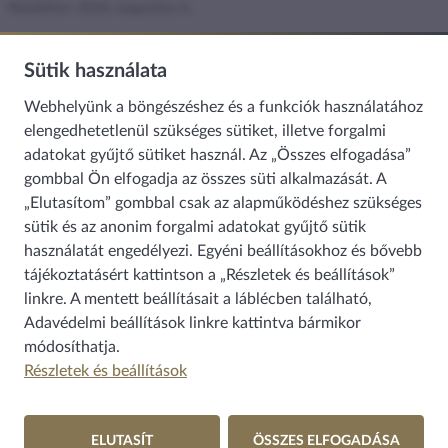
Közzétéve: 2018. augusztus 6.
2018. június 14-én panasz érkezett a Média- és Hírközlési Biztoshoz
Sütik használata
(továbbiakban: biztos) a UPC Magyarország Kft.-nek (továbbiakban:
szolgáltató) fogyasztói érdekeket sértő, méltánytalan szolgáltatói
Webhelyünk a böngészéshez és a funkciók használatához
magatartása miatt. A panaszos kifogásolta, hogy a szolgáltató 2018.
elengedhetetlenül szükséges sütiket, illetve forgalmi
május 24-e óta az internet szolgáltatást nem, illetve nem az előfizetői
adatokat gyűjtő sütiket használ. Az „Összes elfogadása”
szerződésben foglaltaknak megfelelően biztosítja, az ennek okát
gombbal Ön elfogadja az összes süti alkalmazását. A
képező hiba megfelelő kijavításáról nem intézkedik. Sérelmezte
„Elutasítom” gombbal csak az alapműködéshez szükséges
továbbá, hogy a szolgáltató nem ad tájékoztatást a hiba
sütik és az anonim forgalmi adatokat gyűjtő sütik
elhárításának időpontjáról.
használatát engedélyezi. Egyéni beállításokhoz és bővebb
tájékoztatásért kattintson a „Részletek és beállítások”
linkre. A mentett beállításait a láblécben található,
Adavédelmi beállítások
linkre kattintva bármikor
módosíthatja.
Részletek és beállítások
A teljes, részletes jelentés az alábbi PDF-állomány letöltésével
tekinthető meg.
ELUTASÍT
ÖSSZES ELFOGADÁSA