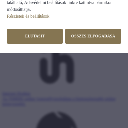
található,
Adavédelmi beállítások
linkre kattintva bármikor
módosíthatja.
Részletek és beállítások
ELUTASÍT
ÖSSZES ELFOGADÁSA
Internet Hotline
Az NMHH online jogsegélyszolgálata a biztonságosabb online
környezetért.