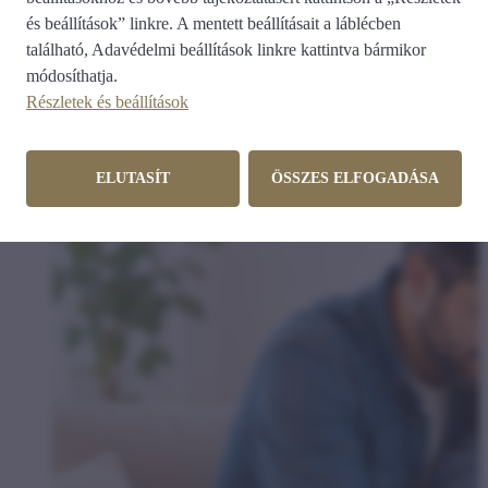
és beállítások” linkre. A mentett beállításait a láblécben
található,
Adavédelmi beállítások
linkre kattintva bármikor
módosíthatja.
Részletek és beállítások
ELUTASÍT
ÖSSZES ELFOGADÁSA