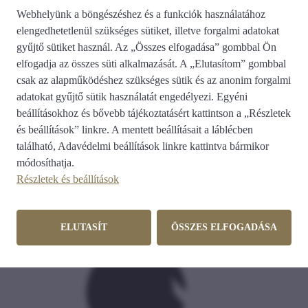
Webhelyünk a böngészéshez és a funkciók használatához
elengedhetetlenül szükséges sütiket, illetve forgalmi adatokat
gyűjtő sütiket használ. Az „Összes elfogadása” gombbal Ön
elfogadja az összes süti alkalmazását. A „Elutasítom” gombbal
csak az alapműködéshez szükséges sütik és az anonim forgalmi
adatokat gyűjtő sütik használatát engedélyezi. Egyéni
beállításokhoz és bővebb tájékoztatásért kattintson a „Részletek
és beállítások” linkre. A mentett beállításait a láblécben
található,
Adavédelmi beállítások
linkre kattintva bármikor
módosíthatja.
Részletek és beállítások
Internet Hotline
Az NMHH online jogsegélyszolgálata a biztonságosabb online
környezetért.
ELUTASÍT
ÖSSZES ELFOGADÁSA