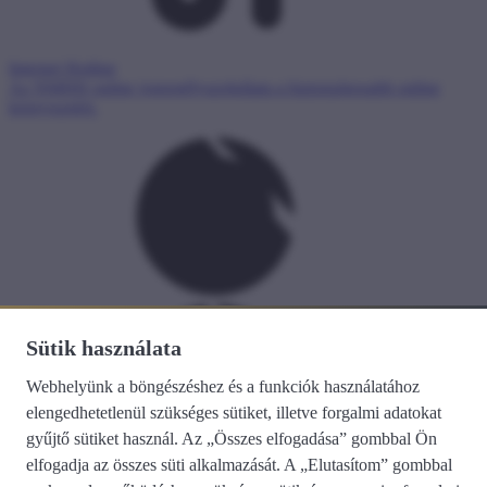
Internet Hotline
Az NMHH online jogsegélyszolgálata a biztonságosabb online
környezetért.
Sütik használata
Webhelyünk a böngészéshez és a funkciók használatához
elengedhetetlenül szükséges sütiket, illetve forgalmi adatokat
gyűjtő sütiket használ. Az „Összes elfogadása” gombbal Ön
elfogadja az összes süti alkalmazását. A „Elutasítom” gombbal