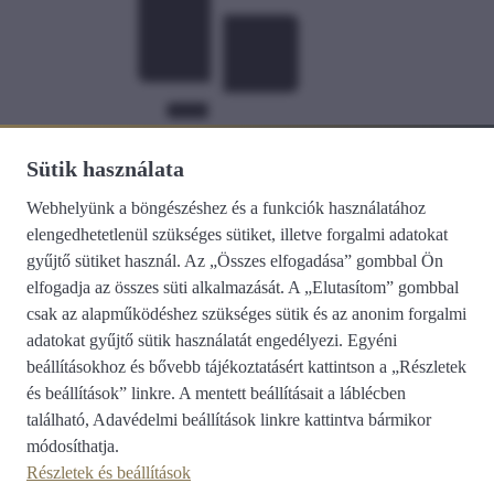
Sütik használata
Webhelyünk a böngészéshez és a funkciók használatához
elengedhetetlenül szükséges sütiket, illetve forgalmi adatokat
gyűjtő sütiket használ. Az „Összes elfogadása” gombbal Ön
elfogadja az összes süti alkalmazását. A „Elutasítom” gombbal
csak az alapműködéshez szükséges sütik és az anonim forgalmi
Médiatanács
adatokat gyűjtő sütik használatát engedélyezi. Egyéni
Önálló hatáskörű szerv. Egyensúlyba hozza a piac és a közönség
beállításokhoz és bővebb tájékoztatásért kattintson a „Részletek
érdekeit.
és beállítások” linkre. A mentett beállításait a láblécben
található,
Adavédelmi beállítások
linkre kattintva bármikor
módosíthatja.
Részletek és beállítások