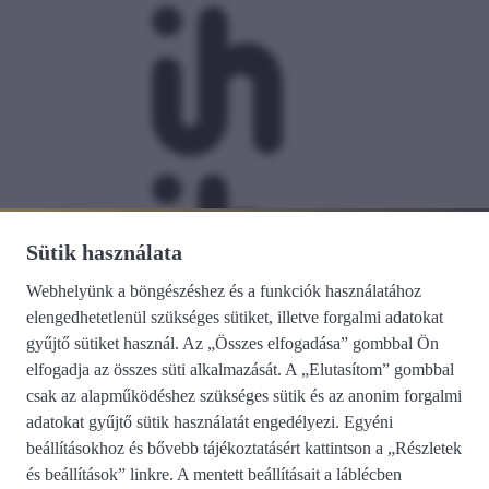
Sütik használata
Webhelyünk a böngészéshez és a funkciók használatához
elengedhetetlenül szükséges sütiket, illetve forgalmi adatokat
gyűjtő sütiket használ. Az „Összes elfogadása” gombbal Ön
Internet Hotline
elfogadja az összes süti alkalmazását. A „Elutasítom” gombbal
Az NMHH online jogsegélyszolgálata a biztonságosabb online
csak az alapműködéshez szükséges sütik és az anonim forgalmi
környezetért.
adatokat gyűjtő sütik használatát engedélyezi. Egyéni
beállításokhoz és bővebb tájékoztatásért kattintson a „Részletek
és beállítások” linkre. A mentett beállításait a láblécben