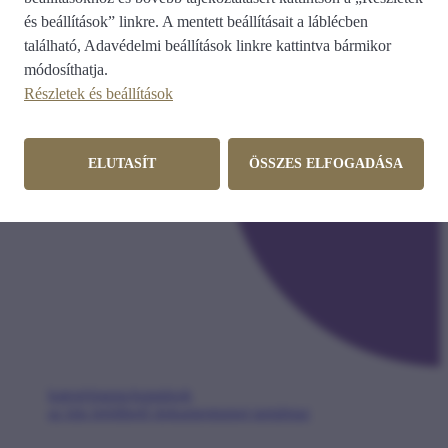
és beállítások” linkre. A mentett beállításait a láblécben
található,
Adavédelmi beállítások
linkre kattintva bármikor
módosíthatja.
Részletek és beállítások
ELUTASÍT
ÖSSZES ELFOGADÁSA
kategória
piackutatások
az írás letölthető dokumentumot tartalmaz