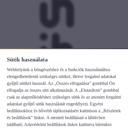
Sütik használata
Webhelyünk a böngészéshez és a funkciók használatához
elengedhetetlenül szükséges sütiket, illetve forgalmi adatokat
Internet Hotline
gyűjtő sütiket használ. Az „Összes elfogadása” gombbal Ön
Az NMHH online jogsegélyszolgálata a biztonságosabb online
elfogadja az összes süti alkalmazását. A „Elutasítom” gombbal
környezetért.
csak az alapműködéshez szükséges sütik és az anonim forgalmi
adatokat gyűjtő sütik használatát engedélyezi. Egyéni
beállításokhoz és bővebb tájékoztatásért kattintson a „Részletek
és beállítások” linkre. A mentett beállításait a láblécben
található,
Adavédelmi beállítások
linkre kattintva bármikor