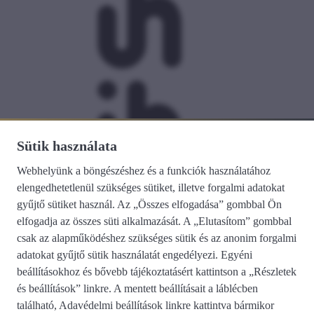
Sütik használata
Webhelyünk a böngészéshez és a funkciók használatához
elengedhetetlenül szükséges sütiket, illetve forgalmi adatokat
Internet Hotline
gyűjtő sütiket használ. Az „Összes elfogadása” gombbal Ön
Az NMHH online jogsegélyszolgálata a biztonságosabb online
elfogadja az összes süti alkalmazását. A „Elutasítom” gombbal
környezetért.
csak az alapműködéshez szükséges sütik és az anonim forgalmi
adatokat gyűjtő sütik használatát engedélyezi. Egyéni
beállításokhoz és bővebb tájékoztatásért kattintson a „Részletek
és beállítások” linkre. A mentett beállításait a láblécben
található,
Adavédelmi beállítások
linkre kattintva bármikor