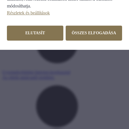
módosíthatja.
Részletek és beállítások
ELUTASÍT
ÖSSZES ELFOGADÁSA
Gyermekvédelmi Internet-kerekasztal
Az elnök tanácsadó testülete.