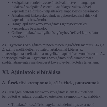
Szolgáltatás rendelkezésre állásával, illetve – hangalapú
tudakozó szolgáltató esetén – az átlagos válaszidővel
kapcsolatos előírások teljesítésével kapcsolatos beszámoló,
Alkalmazott kiskereskedelmi, nagykereskedelmi díjakkal
kapcsolatos beszámoló,
Hangalapú tudakozó szolgáltatás igénybevételével
kapcsolatos beszámoló,
Online tudakozó szolgáltatás igénybevételével kapcsolatos
beszámoló.
Az Egyetemes Szolgáltató minden évben legkésőbb március 31-ig a
2. számú mellékletben rögzített tartalommal köteles az
adatszolgáltatást teljesíteni a megelőző naptári évre vonatkozóan. Az
adatszolgáltatást az Egyetemes Szolgáltató első alkalommal a
szolgáltatásnyújtás megkezdését követő évben köteles teljesíteni.
XI. Ajánlatok elbírálása
A. Értékelési szempontok, célértékek, pontszámok
Az Országos belföldi tudakozó szolgáltatáselem tekintetében
benyújtott Ajánlatra vonatkozó értékelési szempontok az alábbiak:
Tudakozó hozzáférés nagykereskedelmi díja: az a nettó