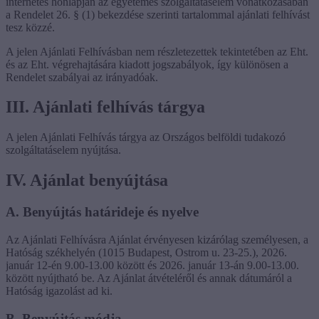
internetes honlapján az egyetemes szolgáltatáselem vonatkozásában
a Rendelet 26. § (1) bekezdése szerinti tartalommal ajánlati felhívást
tesz közzé.
A jelen Ajánlati Felhívásban nem részletezettek tekintetében az Eht.
és az Eht. végrehajtására kiadott jogszabályok, így különösen a
Rendelet szabályai az irányadóak.
III. Ajánlati felhívás tárgya
A jelen Ajánlati Felhívás tárgya az Országos belföldi tudakozó
szolgáltatáselem nyújtása.
IV. Ajánlat benyújtása
A. Benyújtás határideje és nyelve
Az Ajánlati Felhívásra Ajánlat érvényesen kizárólag személyesen, a
Hatóság székhelyén (1015 Budapest, Ostrom u. 23-25.), 2026.
január 12-én 9.00-13.00 között és 2026. január 13-án 9.00-13.00.
között nyújtható be. Az Ajánlat átvételéről és annak dátumáról a
Hatóság igazolást ad ki.
B. Benyújtás módja