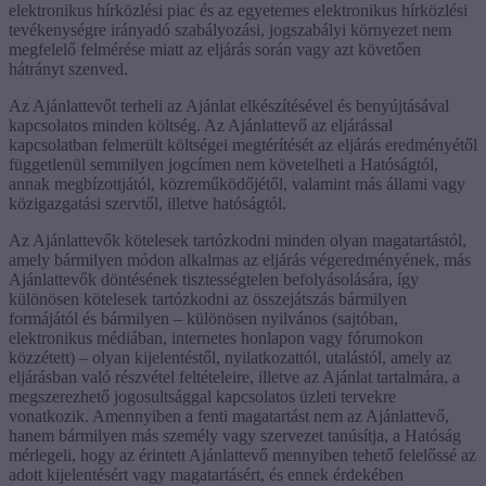
elektronikus hírközlési piac és az egyetemes elektronikus hírközlési
tevékenységre irányadó szabályozási, jogszabályi környezet nem
megfelelő felmérése miatt az eljárás során vagy azt követően
hátrányt szenved.
Az Ajánlattevőt terheli az Ajánlat elkészítésével és benyújtásával
kapcsolatos minden költség. Az Ajánlattevő az eljárással
kapcsolatban felmerült költségei megtérítését az eljárás eredményétől
függetlenül semmilyen jogcímen nem követelheti a Hatóságtól,
annak megbízottjától, közreműködőjétől, valamint más állami vagy
közigazgatási szervtől, illetve hatóságtól.
Az Ajánlattevők kötelesek tartózkodni minden olyan magatartástól,
amely bármilyen módon alkalmas az eljárás végeredményének, más
Ajánlattevők döntésének tisztességtelen befolyásolására, így
különösen kötelesek tartózkodni az összejátszás bármilyen
formájától és bármilyen – különösen nyilvános (sajtóban,
elektronikus médiában, internetes honlapon vagy fórumokon
közzétett) – olyan kijelentéstől, nyilatkozattól, utalástól, amely az
eljárásban való részvétel feltételeire, illetve az Ajánlat tartalmára, a
megszerezhető jogosultsággal kapcsolatos üzleti tervekre
vonatkozik. Amennyiben a fenti magatartást nem az Ajánlattevő,
hanem bármilyen más személy vagy szervezet tanúsítja, a Hatóság
mérlegeli, hogy az érintett Ajánlattevő mennyiben tehető felelőssé az
adott kijelentésért vagy magatartásért, és ennek érdekében