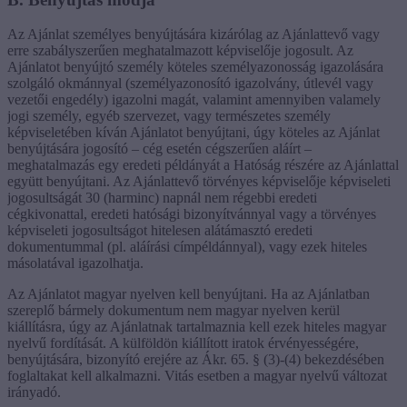
Az Ajánlat személyes benyújtására kizárólag az Ajánlattevő vagy
erre szabályszerűen meghatalmazott képviselője jogosult. Az
Ajánlatot benyújtó személy köteles személyazonosság igazolására
szolgáló okmánnyal (személyazonosító igazolvány, útlevél vagy
vezetői engedély) igazolni magát, valamint amennyiben valamely
jogi személy, egyéb szervezet, vagy természetes személy
képviseletében kíván Ajánlatot benyújtani, úgy köteles az Ajánlat
benyújtására jogosító – cég esetén cégszerűen aláírt –
meghatalmazás egy eredeti példányát a Hatóság részére az Ajánlattal
együtt benyújtani. Az Ajánlattevő törvényes képviselője képviseleti
jogosultságát 30 (harminc) napnál nem régebbi eredeti
cégkivonattal, eredeti hatósági bizonyítvánnyal vagy a törvényes
képviseleti jogosultságot hitelesen alátámasztó eredeti
dokumentummal (pl. aláírási címpéldánnyal), vagy ezek hiteles
másolatával igazolhatja.
Az Ajánlatot magyar nyelven kell benyújtani. Ha az Ajánlatban
szereplő bármely dokumentum nem magyar nyelven kerül
kiállításra, úgy az Ajánlatnak tartalmaznia kell ezek hiteles magyar
nyelvű fordítását. A külföldön kiállított iratok érvényességére,
benyújtására, bizonyító erejére az Ákr. 65. § (3)-(4) bekezdésében
foglaltakat kell alkalmazni. Vitás esetben a magyar nyelvű változat
irányadó.