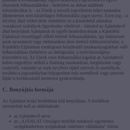
részeinek felhasználására – beleértve az abban található
információkat is – az Elnök a szerzői jogvédelem teljes tartamára
díjmentesen nem kizárólagos felhasználási jogot szerez. Ezen jog – a
törvény által védett titok védelmére és a közérdekű adatokra
vonatkozó szabályok figyelembe vételével – kiterjed az Ajánlattevő
által benyújtott Ajánlatnak és egyéb beadványoknak a Kijelölési
Eljárással összefüggő célból történő felhasználására, így különösen
azok nyomtatott vagy elektronikus úton történő többszörözésére, a
Kijelölési Eljárásban esetlegesen készítendő munkaanyagokban való
felhasználásra (beleértve az átdolgozást, a nyilvánossághoz
közvetítést is). Az Elnök ezen felhasználási jogokat az Ajánlattevő
külön engedélye nélkül a Hatóság munkatársai, megbízottai vagy
szakértői, valamint az ezek nevében eljáró szervek és személyek,
továbbá a jogszabályban feljogosított más személyek vagy szervek
útján is korlátozástól mentesen gyakorolhatja.
C. Benyújtás formája
Az Ajánlatot lezárt borítékban kell benyújtani. A borítékon
szerepelnie kell az alábbiaknak:
az Ajánlattevő neve;
az „AJÁNLAT Országos belföldi tudakozó egyetemes
szolgáltatáselem nyújtásának önkéntes vállalására” felirat.