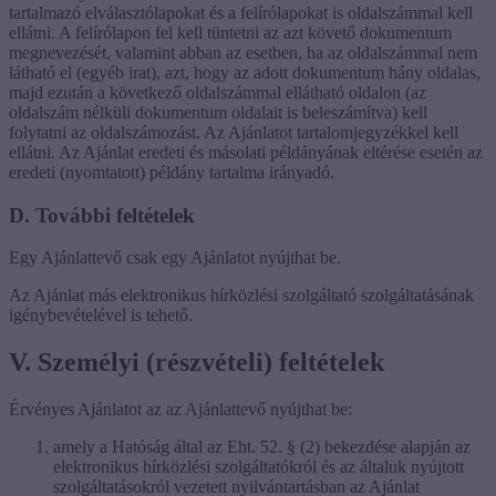
tartalmazó elválasztólapokat és a felírólapokat is oldalszámmal kell
ellátni. A felírólapon fel kell tüntetni az azt követő dokumentum
megnevezését, valamint abban az esetben, ha az oldalszámmal nem
látható el (egyéb irat), azt, hogy az adott dokumentum hány oldalas,
majd ezután a következő oldalszámmal ellátható oldalon (az
oldalszám nélküli dokumentum oldalait is beleszámítva) kell
folytatni az oldalszámozást. Az Ajánlatot tartalomjegyzékkel kell
ellátni. Az Ajánlat eredeti és másolati példányának eltérése esetén az
eredeti (nyomtatott) példány tartalma irányadó.
D. További feltételek
Egy Ajánlattevő csak egy Ajánlatot nyújthat be.
Az Ajánlat más elektronikus hírközlési szolgáltató szolgáltatásának
igénybevételével is tehető.
V. Személyi (részvételi) feltételek
Érvényes Ajánlatot az az Ajánlattevő nyújthat be:
amely a Hatóság által az Eht. 52. § (2) bekezdése alapján az
elektronikus hírközlési szolgáltatókról és az általuk nyújtott
szolgáltatásokról vezetett nyilvántartásban az Ajánlat