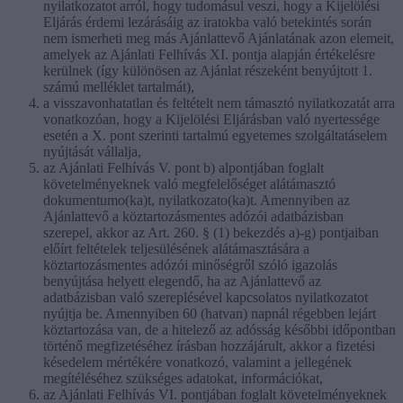
nyilatkozatot arról, hogy tudomásul veszi, hogy a Kijelölési
Eljárás érdemi lezárásáig az iratokba való betekintés során
nem ismerheti meg más Ajánlattevő Ajánlatának azon elemeit,
amelyek az Ajánlati Felhívás XI. pontja alapján értékelésre
kerülnek (így különösen az Ajánlat részeként benyújtott 1.
számú melléklet tartalmát),
a visszavonhatatlan és feltételt nem támasztó nyilatkozatát arra
vonatkozóan, hogy a Kijelölési Eljárásban való nyertessége
esetén a X. pont szerinti tartalmú egyetemes szolgáltatáselem
nyújtását vállalja,
az Ajánlati Felhívás V. pont b) alpontjában foglalt
követelményeknek való megfelelőséget alátámasztó
dokumentumo(ka)t, nyilatkozato(ka)t. Amennyiben az
Ajánlattevő a köztartozásmentes adózói adatbázisban
szerepel, akkor az Art. 260. § (1) bekezdés a)-g) pontjaiban
előírt feltételek teljesülésének alátámasztására a
köztartozásmentes adózói minőségről szóló igazolás
benyújtása helyett elegendő, ha az Ajánlattevő az
adatbázisban való szereplésével kapcsolatos nyilatkozatot
nyújtja be. Amennyiben 60 (hatvan) napnál régebben lejárt
köztartozása van, de a hitelező az adósság későbbi időpontban
történő megfizetéséhez írásban hozzájárult, akkor a fizetési
késedelem mértékére vonatkozó, valamint a jellegének
megítéléséhez szükséges adatokat, információkat,
az Ajánlati Felhívás VI. pontjában foglalt követelményeknek