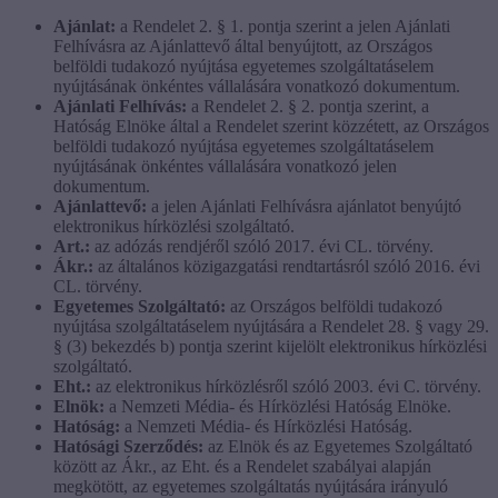
Ajánlat:
a Rendelet 2. § 1. pontja szerint a jelen Ajánlati
Felhívásra az Ajánlattevő által benyújtott, az Országos
belföldi tudakozó nyújtása egyetemes szolgáltatáselem
nyújtásának önkéntes vállalására vonatkozó dokumentum.
Ajánlati Felhívás:
a Rendelet 2. § 2. pontja szerint, a
Hatóság Elnöke által a Rendelet szerint közzétett, az Országos
belföldi tudakozó nyújtása egyetemes szolgáltatáselem
nyújtásának önkéntes vállalására vonatkozó jelen
dokumentum.
Ajánlattevő:
a jelen Ajánlati Felhívásra ajánlatot benyújtó
elektronikus hírközlési szolgáltató.
Art.:
az adózás rendjéről szóló 2017. évi CL. törvény.
Ákr.:
az általános közigazgatási rendtartásról szóló 2016. évi
CL. törvény.
Egyetemes Szolgáltató:
az Országos belföldi tudakozó
nyújtása szolgáltatáselem nyújtására a Rendelet 28. § vagy 29.
§ (3) bekezdés b) pontja szerint kijelölt elektronikus hírközlési
szolgáltató.
Eht.:
az elektronikus hírközlésről szóló 2003. évi C. törvény.
Elnök:
a Nemzeti Média- és Hírközlési Hatóság Elnöke.
Hatóság:
a Nemzeti Média- és Hírközlési Hatóság.
Hatósági Szerződés:
az Elnök és az Egyetemes Szolgáltató
között az Ákr., az Eht. és a Rendelet szabályai alapján
megkötött, az egyetemes szolgáltatás nyújtására irányuló