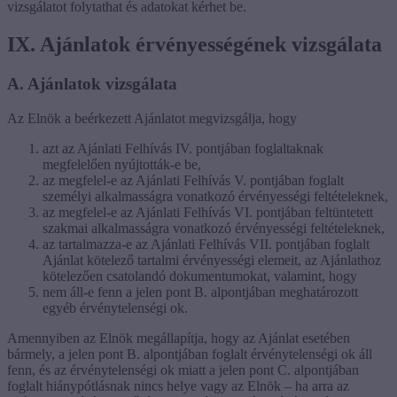
vizsgálatot folytathat és adatokat kérhet be.
IX. Ajánlatok érvényességének vizsgálata
A. Ajánlatok vizsgálata
Az Elnök a beérkezett Ajánlatot megvizsgálja, hogy
azt az Ajánlati Felhívás IV. pontjában foglaltaknak
megfelelően nyújtották-e be,
az megfelel-e az Ajánlati Felhívás V. pontjában foglalt
személyi alkalmasságra vonatkozó érvényességi feltételeknek,
az megfelel-e az Ajánlati Felhívás VI. pontjában feltüntetett
szakmai alkalmasságra vonatkozó érvényességi feltételeknek,
az tartalmazza-e az Ajánlati Felhívás VII. pontjában foglalt
Ajánlat kötelező tartalmi érvényességi elemeit, az Ajánlathoz
kötelezően csatolandó dokumentumokat, valamint, hogy
nem áll-e fenn a jelen pont B. alpontjában meghatározott
egyéb érvénytelenségi ok.
Amennyiben az Elnök megállapítja, hogy az Ajánlat esetében
bármely, a jelen pont B. alpontjában foglalt érvénytelenségi ok áll
fenn, és az érvénytelenségi ok miatt a jelen pont C. alpontjában
foglalt hiánypótlásnak nincs helye vagy az Elnök – ha arra az