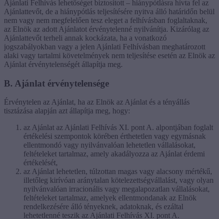
Ajánlati Felhívás lehetőséget biztosított – hiánypótlásra hívta fel az
Ajánlattevőt, de a hiánypótlás teljesítésére nyitva álló határidőn belül
nem vagy nem megfelelően tesz eleget a felhívásban foglaltaknak,
az Elnök az adott Ajánlatot érvénytelenné nyilvánítja. Kizárólag az
Ajánlattevőt terheli annak kockázata, ha a vonatkozó
jogszabályokban vagy a jelen Ajánlati Felhívásban meghatározott
alaki vagy tartalmi követelmények nem teljesítése esetén az Elnök az
Ajánlat érvénytelenségét állapítja meg.
B. Ajánlat érvénytelensége
Érvénytelen az Ajánlat, ha az Elnök az Ajánlat és a tényállás
tisztázása alapján azt állapítja meg, hogy:
az Ajánlat az Ajánlati Felhívás XI. pont A. alpontjában foglalt
értékelési szempontok körében érthetetlen vagy egymásnak
ellentmondó vagy nyilvánvalóan lehetetlen vállalásokat,
feltételeket tartalmaz, amely akadályozza az Ajánlat érdemi
értékelését,
az Ajánlat lehetetlen, túlzottan magas vagy alacsony mértékű,
illetőleg kirívóan aránytalan kötelezettségvállalást, vagy olyan
nyilvánvalóan irracionális vagy megalapozatlan vállalásokat,
feltételeket tartalmaz, amelyek ellentmondanak az Elnök
rendelkezésére álló tényeknek, adatoknak, és ezáltal
lehetetlenné teszik az Ajánlati Felhívás XI. pont A.