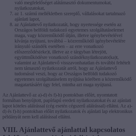
való megfelelőséget alátámasztó dokumentumokat,
nyilatkozatokat,
az 1. számú mellékletben szereplő, vállalásokat tartalmazó
ajánlati lapot,
az Ajánlattevő nyilatkozatát, hogy nyertessége esetén az
Országos belföldi tudakozó egyetemes szolgáltatáselemet
maga, vagy közreműködő útján, illetve igénybevételével
kívánja nyújtani, továbbá – közreműködő igénybevételére
irányuló szándék esetében – az erre vonatkozó
előszerződés(eke)t, illetve az e tárgyban létrejött,
együttműködésre vonatkozó szándéknyilatkozato(ka)t,
valamint az Ajánlattevő visszavonhatatlan és további feltételt
nem támasztó nyilatkozatát arról, hogy az Ajánlattevő
tudomásul veszi, hogy az Országos belföldi tudakozó
egyetemes szolgáltatáselem nyújtása körében a közreműködő
magatartásáért úgy felel, mintha azt maga nyújtaná.
Az Ajánlattevő az a)-d) és f)-h) pontokban előírt, nyomtatott
formában benyújtott, papírlapú eredeti nyilatkozatokat és az ajánlati
lapot köteles aláírással (cég esetén cégszerű aláírással) ellátni. Az a)-
d) és f)-h) pontokban előírt nyilatkozatok és ajánlati lap elektronikus
példányát nem kell aláírással ellátni.
VIII. Ajánlattevő ajánlattal kapcsolatos