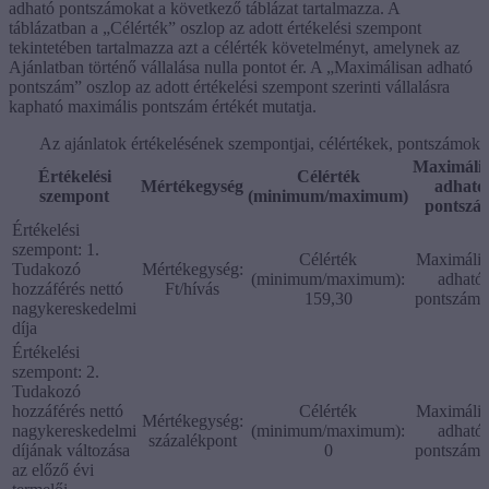
adható pontszámokat a következő táblázat tartalmazza. A
táblázatban a „Célérték” oszlop az adott értékelési szempont
tekintetében tartalmazza azt a célérték követelményt, amelynek az
Ajánlatban történő vállalása nulla pontot ér. A „Maximálisan adható
pontszám” oszlop az adott értékelési szempont szerinti vállalásra
kapható maximális pontszám értékét mutatja.
Az ajánlatok értékelésének szempontjai, célértékek, pontszámok
Maximáli
Értékelési
Célérték
Mértékegység
adható
szempont
(minimum/maximum)
pontszá
Értékelési
szempont:
1.
Célérték
Maximális
Tudakozó
Mértékegység:
(minimum/maximum):
adható
hozzáférés nettó
Ft/hívás
159,30
pontszám:
nagykereskedelmi
díja
Értékelési
szempont:
2.
Tudakozó
hozzáférés nettó
Célérték
Maximális
Mértékegység:
nagykereskedelmi
(minimum/maximum):
adható
százalékpont
díjának változása
0
pontszám:
az előző évi