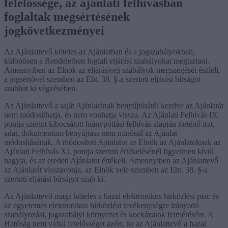
felelőssége, az ajánlati felhívásban
foglaltak megsértésének
jogkövetkezményei
Az Ajánlattevő köteles az Ajánlatban és a jogszabályokban,
különösen a Rendeletben foglalt eljárási szabályokat megtartani.
Amennyiben az Elnök az eljárásjogi szabályok megszegését észleli,
a jogsértővel szemben az Eht. 38. §-a szerinti eljárási bírságot
szabhat ki végzésében.
Az Ajánlattevő a saját Ajánlatának benyújtásától kezdve az Ajánlatát
nem módosíthatja, és nem vonhatja vissza. Az Ajánlati Felhívás IX.
pontja szerint kibocsátott hiánypótlási felhívás alapján történő irat,
adat, dokumentum benyújtása nem minősül az Ajánlat
módosításának. A módosított Ajánlatot az Elnök az Ajánlatoknak az
Ajánlati Felhívás XI. pontja szerinti értékelésénél figyelmen kívül
hagyja, és az eredeti Ajánlatot értékeli. Amennyiben az Ajánlattevő
az Ajánlatát visszavonja, az Elnök vele szemben az Eht. 38. §-a
szerinti eljárási bírságot szab ki.
Az Ajánlattevő maga köteles a hazai elektronikus hírközlési piac és
az egyetemes elektronikus hírközlési tevékenységre irányadó
szabályozási, jogszabályi környezet és kockázatok felmérésére. A
Hatóság nem vállal felelősséget azért, ha az Ajánlattevő a hazai