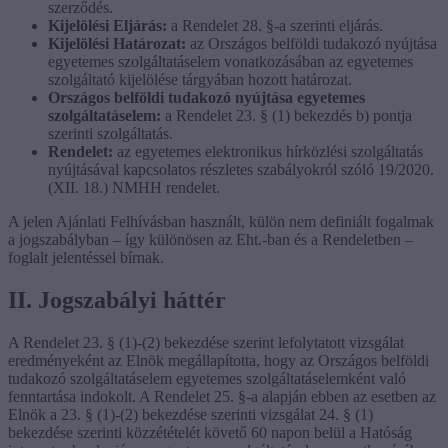
szerződés.
Kijelölési Eljárás:
a Rendelet 28. §-a szerinti eljárás.
Kijelölési Határozat:
az Országos belföldi tudakozó nyújtása
egyetemes szolgáltatáselem vonatkozásában az egyetemes
szolgáltató kijelölése tárgyában hozott határozat.
Országos belföldi tudakozó nyújtása egyetemes
szolgáltatáselem:
a Rendelet 23. § (1) bekezdés b) pontja
szerinti szolgáltatás.
Rendelet:
az egyetemes elektronikus hírközlési szolgáltatás
nyújtásával kapcsolatos részletes szabályokról szóló 19/2020.
(XII. 18.) NMHH rendelet.
A jelen Ajánlati Felhívásban használt, külön nem definiált fogalmak
a jogszabályban – így különösen az Eht.-ban és a Rendeletben –
foglalt jelentéssel bírnak.
II. Jogszabályi háttér
A Rendelet 23. § (1)-(2) bekezdése szerint lefolytatott vizsgálat
eredményeként az Elnök megállapította, hogy az Országos belföldi
tudakozó szolgáltatáselem egyetemes szolgáltatáselemként való
fenntartása indokolt. A Rendelet 25. §-a alapján ebben az esetben az
Elnök a 23. § (1)-(2) bekezdése szerinti vizsgálat 24. § (1)
bekezdése szerinti közzétételét követő 60 napon belül a Hatóság