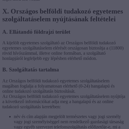
X. Országos belföldi tudakozó egyetemes
szolgáltatáselem nyújtásának feltételei
A. Ellátandó földrajzi terület
A kijelölt egyetemes szolgáltató az Országos belföldi tudakozó
egyetemes szolgáltatáselem elérését országosan biztosítja a (11800)
rövid hívószámmal, illetve online formában, a szolgáltató
honlapjáról legfeljebb egy lépésben elérhető módon.
B. Szolgáltatás tartalma
Az Országos belföldi tudakozó egyetemes szolgáltatáselem
magában foglalja a folyamatosan elérhető (0-24) hangalapú és
online tudakozó szolgáltatás biztosítását.
Az Országos belföldi tudakozó egyetemes szolgáltatáselem nyújtója
a következő információkat adja meg a hangalapú és az online
tudakozó szolgáltatás keretében:
név és cím alapján megjelölt természetes vagy jogi személy
vagy jogi személyiséggel nem rendelkező gazdasági társaság
vagy egyéb szervezet telefonszolgáltatás előfizetője-e, mi a