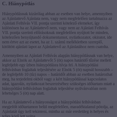
C. Hiánypótlás
Hiánypótlásnak kizárólag abban az esetben van helye, amennyiben
az Ajánlattevő Ajánlata nem, vagy nem megfelelően tartalmazza az
Ajánlati Felhívás VII. pontja szerinti kötelező elemeket, így
különösen ha az Ajánlattevő nem, vagy nem az Ajánlati Felhívás
VII. pontja szerinti előírásoknak megfelelően nyújtott be minden,
kötelezően benyújtandó dokumentumot, nyilatkozatot, okiratot, ide
nem értve azt az esetet, ha az 1. számú mellékletben szereplő,
kitöltött ajánlati lapot az Ajánlattevő az Ajánlatához nem csatolta.
Amennyiben az Ajánlati Felhívás alapján hiánypótlásnak van helye,
akkor az Elnök az Ajánlattevőt 5 (öt) napos határidő tűzése mellett
legfeljebb egy ízben hiánypótlásra hívja fel. A hiánypótlási
felhívásban foglaltak teljesítésére az Elnök 5 (öt) napnál hosszabb –
de legfeljebb 10 (tíz) napos – határidőt abban az esetben határozhat
meg, ha terjedelmi okból vagy a kért hiánypótlással kapcsolatos
adat, igazolás, nyilatkozat beszerzéséhez szükséges időtartam miatt a
hiánypótlási felhívásban foglaltak teljesítése nyilvánvalóan nem
lehetséges 5 (öt) nap alatt.
Ha az Ajánlattevő a hiányosságot a hiánypótlási felhívásban
megjelölt időtartamon belül megfelelően, maradéktalanul pótolja, az
Ajánlatát úgy kell tekinteni, mintha az már eredetileg is helyes és
teljes körű lett volna.