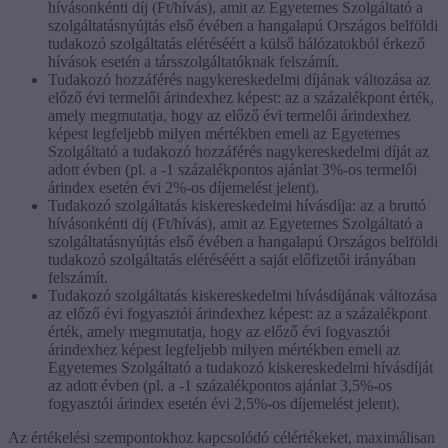
hívásonkénti díj (Ft/hívás), amit az Egyetemes Szolgáltató a
szolgáltatásnyújtás első évében a hangalapú Országos belföldi
tudakozó szolgáltatás eléréséért a külső hálózatokból érkező
hívások esetén a társszolgáltatóknak felszámít.
Tudakozó hozzáférés nagykereskedelmi díjának változása az
előző évi termelői árindexhez képest: az a százalékpont érték,
amely megmutatja, hogy az előző évi termelői árindexhez
képest legfeljebb milyen mértékben emeli az Egyetemes
Szolgáltató a tudakozó hozzáférés nagykereskedelmi díját az
adott évben (pl. a -1 százalékpontos ajánlat 3%-os termelői
árindex esetén évi 2%-os díjemelést jelent).
Tudakozó szolgáltatás kiskereskedelmi hívásdíja: az a bruttó
hívásonkénti díj (Ft/hívás), amit az Egyetemes Szolgáltató a
szolgáltatásnyújtás első évében a hangalapú Országos belföldi
tudakozó szolgáltatás eléréséért a saját előfizetői irányában
felszámít.
Tudakozó szolgáltatás kiskereskedelmi hívásdíjának változása
az előző évi fogyasztói árindexhez képest: az a százalékpont
érték, amely megmutatja, hogy az előző évi fogyasztói
árindexhez képest legfeljebb milyen mértékben emeli az
Egyetemes Szolgáltató a tudakozó kiskereskedelmi hívásdíját
az adott évben (pl. a -1 százalékpontos ajánlat 3,5%-os
fogyasztói árindex esetén évi 2,5%-os díjemelést jelent).
Az értékelési szempontokhoz kapcsolódó célértékeket, maximálisan