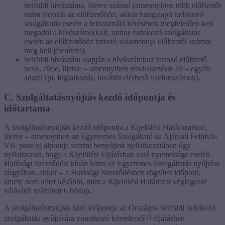
belföldi hívószáma, illetve számai (amennyiben több előfizetői
szám tartozik az előfizetőhöz, akkor hangalapú tudakozó
szolgáltatás esetén a felhasználó kérésének megfelelően kell
megadni a hívószámo(ka)t, online tudakozó szolgáltatás
esetén az előfizetőhöz tartozó valamennyi előfizetői számot
meg kell jeleníteni),
belföldi hívószám alapján a hívószámhoz tartozó előfizető
neve, címe, illetve – amennyiben rendelkezésre áll – egyéb
adatai (pl. foglalkozás, további elérhető telefonszámok).
C. Szolgáltatásnyújtás kezdő időpontja és
időtartama
A szolgáltatásnyújtás kezdő időpontja a Kijelölési Határozatban,
illetve – amennyiben az Egyetemes Szolgáltató az Ajánlati Felhívás
VII. pont b) alpontja szerint benyújtott nyilatkozatában úgy
nyilatkozott, hogy a Kijelölési Eljárásban való nyertessége esetén
Hatósági Szerződést kíván kötni az Egyetemes Szolgáltatás nyújtása
tárgyában, akkor – a Hatósági Szerződésben rögzített időpont,
amely nem lehet későbbi, mint a Kijelölési Határozat véglegessé
válásától számított 6 hónap.
A szolgáltatásnyújtás záró időpontja az Országos belföldi tudakozó
[1]
szolgáltatás nyújtására vonatkozó következő
eljárásban