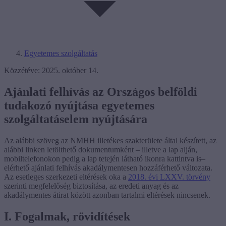
Egyetemes szolgáltatás
Közzétéve: 2025. október 14.
Ajánlati felhívás az Országos belföldi
tudakozó nyújtása egyetemes
szolgáltatáselem nyújtására
Az alábbi szöveg az NMHH illetékes szakterülete által készített, az
alábbi linken letölthető dokumentumként – illetve a lap alján,
mobiltelefonokon pedig a lap tetején látható ikonra kattintva is–
elérhető ajánlati felhívás akadálymentesen hozzáférhető változata.
Az esetleges szerkezeti eltérések oka a
2018. évi LXXV. törvény
szerinti megfelelőség biztosítása, az eredeti anyag és az
akadálymentes átirat között azonban tartalmi eltérések nincsenek.
I. Fogalmak, rövidítések