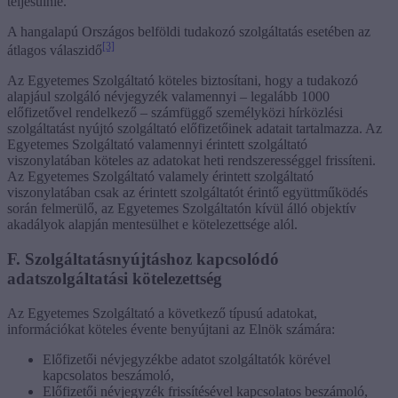
teljesülnie.
A hangalapú Országos belföldi tudakozó szolgáltatás esetében az
[3]
átlagos válaszidő
Az Egyetemes Szolgáltató köteles biztosítani, hogy a tudakozó
alapjául szolgáló névjegyzék valamennyi – legalább 1000
előfizetővel rendelkező – számfüggő személyközi hírközlési
szolgáltatást nyújtó szolgáltató előfizetőinek adatait tartalmazza. Az
Egyetemes Szolgáltató valamennyi érintett szolgáltató
viszonylatában köteles az adatokat heti rendszerességgel frissíteni.
Az Egyetemes Szolgáltató valamely érintett szolgáltató
viszonylatában csak az érintett szolgáltatót érintő együttműködés
során felmerülő, az Egyetemes Szolgáltatón kívül álló objektív
akadályok alapján mentesülhet e kötelezettsége alól.
F. Szolgáltatásnyújtáshoz kapcsolódó
adatszolgáltatási kötelezettség
Az Egyetemes Szolgáltató a következő típusú adatokat,
információkat köteles évente benyújtani az Elnök számára:
Előfizetői névjegyzékbe adatot szolgáltatók körével
kapcsolatos beszámoló,
Előfizetői névjegyzék frissítésével kapcsolatos beszámoló,