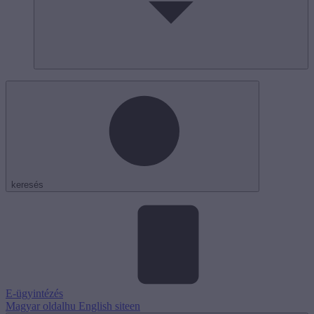
keresés
E-ügyintézés
Magyar oldal
hu
English site
en