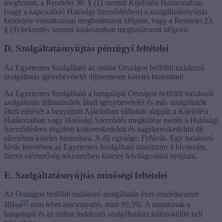
meghozott, a Rendelet 30. § (1) szerinti Kijelölési Határozatban
(vagy a kapcsolódó Hatósági Szerződésben) a szolgáltatásnyújtás
kezdetére vonatkozóan meghatározott időpont, vagy a Rendelet 23.
§ (3) bekezdés szerinti határozatban meghatározott időpont.
D. Szolgáltatásnyújtás pénzügyi feltételei
Az Egyetemes Szolgáltató az online Országos belföldi tudakozó
szolgáltatás igénybevételét díjmentesen köteles biztosítani.
Az Egyetemes Szolgáltató a hangalapú Országos belföldi tudakozó
szolgáltatás felhasználók általi igénybevételét és más szolgáltatók
általi elérését a benyújtott Ajánlatban vállaltak alapján a Kijelölési
Határozatban vagy Hatósági Szerződés megkötése esetén a Hatósági
Szerződésben rögzített kiskereskedelmi és nagykereskedelmi díj
ellenében köteles biztosítani. A díj egysége: Ft/hívás. Egy tudakozó
hívás keretében az Egyetemes Szolgáltató maximum 4 hívószám,
illetve elérhetőség tekintetében köteles felvilágosítást nyújtani.
E. Szolgáltatásnyújtás minőségi feltételei
Az Országos belföldi tudakozó szolgáltatás éves rendelkezésre
[2]
állása
nem lehet alacsonyabb, mint 99,5%. A mutatónak a
hangalapú és az online tudakozó szolgáltatásra külön-külön kell