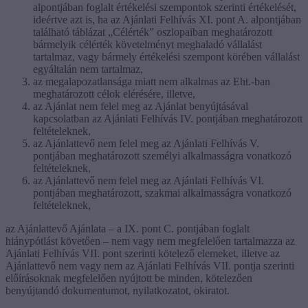
alpontjában foglalt értékelési szempontok szerinti értékelését,
ideértve azt is, ha az Ajánlati Felhívás XI. pont A. alpontjában
található táblázat „Célérték” oszlopaiban meghatározott
bármelyik célérték követelményt meghaladó vállalást
tartalmaz, vagy bármely értékelési szempont körében vállalást
egyáltalán nem tartalmaz,
az megalapozatlansága miatt nem alkalmas az Eht.-ban
meghatározott célok elérésére, illetve,
az Ajánlat nem felel meg az Ajánlat benyújtásával
kapcsolatban az Ajánlati Felhívás IV. pontjában meghatározott
feltételeknek,
az Ajánlattevő nem felel meg az Ajánlati Felhívás V.
pontjában meghatározott személyi alkalmasságra vonatkozó
feltételeknek,
az Ajánlattevő nem felel meg az Ajánlati Felhívás VI.
pontjában meghatározott, szakmai alkalmasságra vonatkozó
feltételeknek,
az Ajánlattevő Ajánlata – a IX. pont C. pontjában foglalt
hiánypótlást követően – nem vagy nem megfelelően tartalmazza az
Ajánlati Felhívás VII. pont szerinti kötelező elemeket, illetve az
Ajánlattevő nem vagy nem az Ajánlati Felhívás VII. pontja szerinti
előírásoknak megfelelően nyújtott be minden, kötelezően
benyújtandó dokumentumot, nyilatkozatot, okiratot.