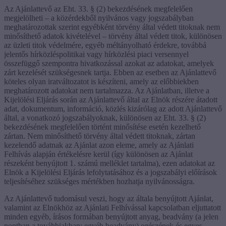
Az Ajánlattevő az Eht. 33. § (2) bekezdésének megfelelően
megjelölheti – a közérdekből nyilvános vagy jogszabályban
meghatározottak szerint egyébként törvény által védett titoknak nem
minősíthető adatok kivételével – törvény által védett titok, különösen
az üzleti titok védelmére, egyéb méltányolható érdekre, továbbá
jelentős hírközléspolitikai vagy hírközlési piaci versennyel
összefüggő szempontra hivatkozással azokat az adatokat, amelyek
zárt kezelését szükségesnek tartja. Ebben az esetben az Ajánlattevő
köteles olyan iratváltozatot is készíteni, amely az előbbiekben
meghatározott adatokat nem tartalmazza. Az Ajánlatban, illetve a
Kijelölési Eljárás során az Ajánlattevő által az Elnök részére átadott
adat, dokumentum, információ, közlés kizárólag az adott Ajánlattevő
által, a vonatkozó jogszabályoknak, különösen az Eht. 33. § (2)
bekezdésének megfelelően történt minősítése esetén kezelhető
zártan. Nem minősíthető törvény által védett titoknak, zártan
kezelendő adatnak az Ajánlat azon eleme, amely az Ajánlati
Felhívás alapján értékelésre kerül (így különösen az Ajánlat
részeként benyújtott 1. számú melléklet tartalma), ezen adatokat az
Elnök a Kijelölési Eljárás lefolytatásához és a jogszabályi előírások
teljesítéséhez szükséges mértékben hozhatja nyilvánosságra.
Az Ajánlattevő tudomásul veszi, hogy az általa benyújtott Ajánlat,
valamint az Elnökhöz az Ajánlati Felhívással kapcsolatban eljuttatott
minden egyéb, írásos formában benyújtott anyag, beadvány (a jelen
pontban a továbbiakban: egyéb beadvány) egészének és egyes