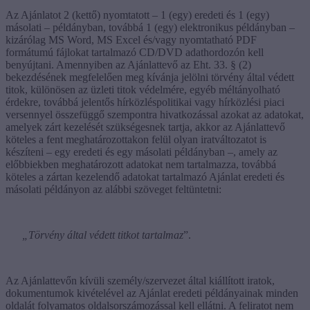
Az Ajánlatot 2 (kettő) nyomtatott – 1 (egy) eredeti és 1 (egy)
másolati – példányban, továbbá 1 (egy) elektronikus példányban –
kizárólag MS Word, MS Excel és/vagy nyomtatható PDF
formátumú fájlokat tartalmazó CD/DVD adathordozón kell
benyújtani. Amennyiben az Ajánlattevő az Eht. 33. § (2)
bekezdésének megfelelően meg kívánja jelölni törvény által védett
titok, különösen az üzleti titok védelmére, egyéb méltányolható
érdekre, továbbá jelentős hírközléspolitikai vagy hírközlési piaci
versennyel összefüggő szempontra hivatkozással azokat az adatokat,
amelyek zárt kezelését szükségesnek tartja, akkor az Ajánlattevő
köteles a fent meghatározottakon felül olyan iratváltozatot is
készíteni – egy eredeti és egy másolati példányban –, amely az
előbbiekben meghatározott adatokat nem tartalmazza, továbbá
köteles a zártan kezelendő adatokat tartalmazó Ajánlat eredeti és
másolati példányon az alábbi szöveget feltüntetni:
„Törvény által védett titkot tartalmaz
”.
Az Ajánlattevőn kívüli személy/szervezet által kiállított iratok,
dokumentumok kivételével az Ajánlat eredeti példányainak minden
oldalát folyamatos oldalsorszámozással kell ellátni. A feliratot nem