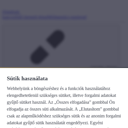
Döntések
kapcsolódó kiemelt téma
Médiatanács-napirend
másolás sikeres
Sütik használata
Webhelyünk a böngészéshez és a funkciók használatához
elengedhetetlenül szükséges sütiket, illetve forgalmi adatokat
gyűjtő sütiket használ. Az „Összes elfogadása” gombbal Ön
elfogadja az összes süti alkalmazását. A „Elutasítom” gombbal
csak az alapműködéshez szükséges sütik és az anonim forgalmi
adatokat gyűjtő sütik használatát engedélyezi. Egyéni
A Médiatanács ügyrendje