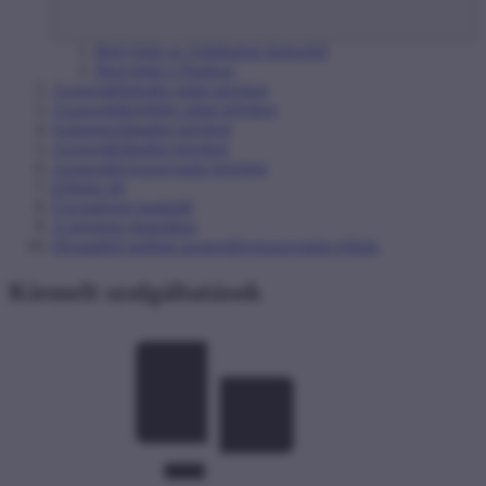
Benyújtás az Adatkapun keresztül
Benyújtás e-Papíron
Azonosítólekötés iránti kérelem
Azonosítókijelölés iránti kérelem
Számmezőátadási kérelem
Azonosítóátadási kérelem
Azonosítóvisszavonási kérelem
Eljárási díj
Ügyintézési határidő
A kérelem elutasítása
Hivatalból indított azonosítóvisszavonási eljárás
Kiemelt szolgáltatások