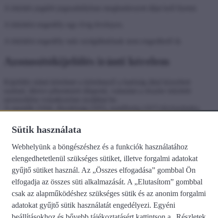
A lekötés jogáért jogszabályban meghatározott díjat kell fizetni.
A lekötési engedély egy évig érvényes.
A lekötési engedély más szolgáltatónak nem engedhető át.
Azonosítókijelölés iránti kérelem
Kijelölés iránti kérelmet a kérelmező a hatóság által közzétett
szabad, illetve pihentetett állapotú, valamint a részére lekötött
azonosítóra vonatkozóan nyújthat be.
A mentők (104), tűzoltóság (105), rendőrség (107) hívószámára,
valamint az egységes európai segélyhívószámra (112) vonatkozóan
a hatóság nem ad ki kijelölési engedélyt, azok használata a telefon
Sütik használata
szolgáltatók részére kijelölés nélkül kötelező. Az előtétek kijelölés
nélkül használhatók.
Webhelyünk a böngészéshez és a funkciók használatához
elengedhetetlenül szükséges sütiket, illetve forgalmi adatokat
A kijelölés iránti kérelemnek a következőket kell tartalmaznia:
gyűjtő sütiket használ. Az „Összes elfogadása” gombbal Ön
a kérelmező adatait:
elfogadja az összes süti alkalmazását. A „Elutasítom” gombbal
a kérelmező nevét (cégnevét),
csak az alapműködéshez szükséges sütik és az anonim forgalmi
a kérelmező címét (székhelyét),
az ügyintéző nevét, telefonszámát, e-mail címét,
adatokat gyűjtő sütik használatát engedélyezi. Egyéni
a kijelölni kért azonosító megjelölését, a nyújtani kívánt
beállításokhoz és bővebb tájékoztatásért kattintson a „Részletek