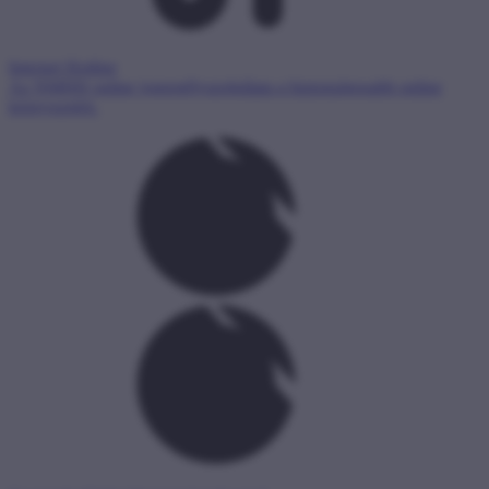
Internet Hotline
Az NMHH online jogsegélyszolgálata a biztonságosabb online
környezetért.