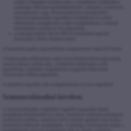
nyújtó szolgáltató nyilatkozatát a szolgáltatás nyújtásához
szükséges hálózati együttműködésről, valamint a számozási
tartományhoz vagy résztartományhoz hozzárendelt,
frekvenciahasználati engedéllyel rendelkező és mobil
rádiótelefon szolgáltatást nyújtó szolgáltatónak a számok
használatára vonatkozó hozzájárulását,
a hatósági eljárási díj (10 000 Ft) befizetését igazoló
bizonylatot, illetve feladóvevényt.
A használat jogáért jogszabályban meghatározott díjat kell fizetni.
A határozatlan időtartamra szóló azonosítóhasználati jogosultság
visszavonással szűnik meg, a határozott időtartamra szóló
jogosultság a kijelölési engedélyben megjelölt időpontban
visszavonás nélkül megszűnik.
A kijelölési engedély más szolgáltatóknak át nem engedhető.
Számmezőátadási kérelem
A számmezőátadást a kijelölési engedély jogosultja (átadó
szolgáltató) kérelmezheti az olyan, hordozott számokat tartalmazó
számmező esetében, amelyben lévő számok egyikén sem nyújt a
kérelmező előfizetői szolgáltatást. A hatóság a számmezőt annak a
szolgáltatónak (átvevő szolgáltató) adja át, amely a kérelem