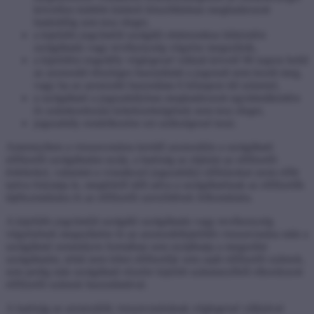
követően küldött írásbeli felszólításban meghatározott
határidőig sem tesz eleget,
a kijelölés jogcíméül szolgáló elektronikus hírközlési
szolgáltatás vagy tevékenység végzése megszűnik,
a kijelölési engedély véglegessé válását követő 90 napon belül
az azonosító tényleges használatát a jogosult nem kezdi meg,
vagy ha az azonosító használata 6 hónapon túl szünetel,
a szolgáltató a jogszabályban meghatározott együttműködési
és számhordozási kötelezettségének nem tesz eleget,
jogszabály rendelkezése ezt szükségessé teszi.
Amennyiben a visszavonásra kerülő azonosítón a szolgáltató
előfizetői szolgáltatást nyújt, a hatóság az eljárást az előfizetői
érdekeket, valamint a vonatkozó jogszabályi előírásokat szem előtt
tartva folytatja le, megfelelő időt adva a szolgáltatónak az előfizetők
tájékoztatására és az előfizetői szerződések felbontására.
A kijelölés jogcíméül szolgáló szolgáltatás vagy tevékenység
végzésének megszűnése és az azonosítókijelölés visszavonása után a
szolgáltató semmilyen formában sem nyújthatja a megszűnt
szolgáltatást, tehát nem lehet előfizetője sem saját előfizetői számok,
sem pedig más szolgáltató részére kijelölt számmezőből elhordozott
előfizetői számok használatával.
A hatóság az azonosítók visszavonásának véglegessé válásával