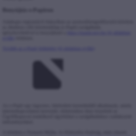
Benyújtás e-Papíron
Adatkapu regisztráció hiányában az azonosítóengedélyezési kérelem
az általános célú kéreleműrlap (e-Papír) szolgáltatás
igénybevételével is benyújtható a
https://epapir.gov.hu
(új ablakban
nyílik)
felületen.
Tovább az e-Papír felületére
(új ablakban nyílik)
Az e-Papír egy ingyenes, hitelesített üzenetküldő alkalmazás, amely
internetkapcsolaton keresztül, elektronikus úton összeköti az
Ügyfélkapuval rendelkező ügyfeleket a szolgáltatáshoz csatlakozott
intézményekkel.
A kérelem a Nemzeti Média- és Hírközlési Hatóság, mint címzett