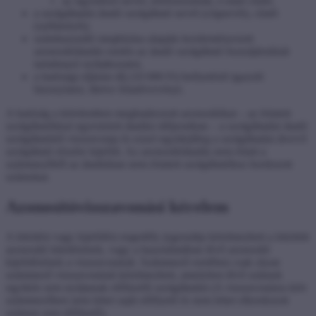
az ügyintéző nevét, telefonszámát, e-mail címét,
a szolgáltatást átadó szolgáltató nevét (cégnevét), címét
(székhelyét);
számhasználó megbízása alapján kezdeményezett
azonosítóátadás esetén az átadó szolgáltató hozzájárulását
tartalmazó nyilatkozatot,
a hatósági eljárási díj (10 000 Ft) befizetését igazoló
bizonylatot, illetve feladóvevényt.
A hatóság a kérelemben meghatározott azonosítókat – az érintett
szolgáltatókkal egyeztetett átadási időpontban – a szolgáltatást átadó
szolgáltatótól visszavonja és ezzel egyidejűleg a szolgáltatást átvevő
szolgáltató részére kijelöli. Az azonosítóátadás nem érinti a
számmezőből az átadásban nem érintett szolgáltatóhoz hordozott
számokat.
Azonosítóvisszavonási kérelem
A lekötési vagy kijelölési engedély jogosultja kérelmezheti a lekötött
azonosító lekötésének, vagy a használatában lévő azonosító
kijelölésének a visszavonását. Számmező esetében csak olyan
számmező visszavonását kérelmezheti, amelyben lévő számok
egyikén sem nyújtanak előfizetői szolgáltatást (A visszavonásra kért
számmezőben nem lehet saját előfizető és nem lehet elhordozott
számon sem előfizető).