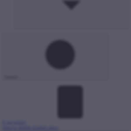
keresés
E-ügyintézés
Magyar oldal
hu
English site
en