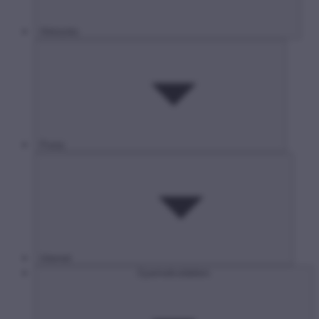
Hírközlés
Posta
Internet
Gyermekvédelem