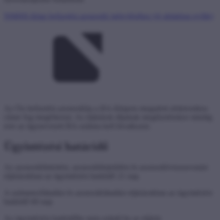
NMHH-űrlap befizetési azonosító igényléséhez
(új ablakban nyílik)
Az Ön befizetési azonosítója a BA-űrlapon megadott elektronikus
címre fog megérkezni. Az eljárások díjainak megfizetésekor mindig
erre az úgynevezett BA-számra kell hivatkozni.
Ügyintézési határidő
Az azonosítólekötési, azonosítókijelölési és azonosítóvisszavonási
eljárásokban az ügyintézési határidő 21 nap.
A számmezőátadási és azonosítóátadási eljárásokban az ügyintézési
határidő 60 nap.
Az ügyintézési határidőbe nem számít be az eljárás