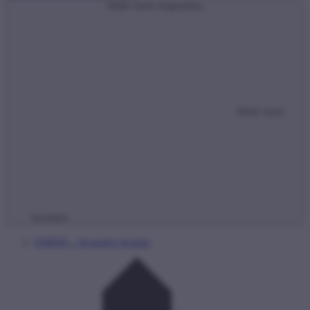
Mobil menü megnyitása
Mobil menü
bezárása
NMHH – hivatalos honlap