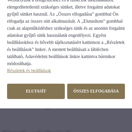
elengedhetetlenül szükséges sütiket, illetve forgalmi adatokat
gyűjtő sütiket használ. Az „Összes elfogadása” gombbal Ön
elfogadja az összes süti alkalmazását. A „Elutasítom” gombbal
csak az alapműködéshez szükséges sütik és az anonim forgalmi
adatokat gyűjtő sütik használatát engedélyezi. Egyéni
beállításokhoz és bővebb tájékoztatásért kattintson a „Részletek
és beállítások” linkre. A mentett beállításait a láblécben
található,
Adavédelmi beállítások
linkre kattintva bármikor
Kapcsolódó tartalmak
módosíthatja.
Részletek és beállítások
Kérelmi adatlap hatósági bizonyítvány kiállításához
ELUTASÍT
ÖSSZES ELFOGADÁSA