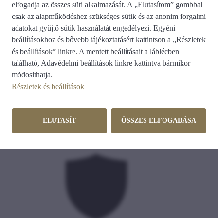
elfogadja az összes süti alkalmazását. A „Elutasítom” gombbal
csak az alapműködéshez szükséges sütik és az anonim forgalmi
adatokat gyűjtő sütik használatát engedélyezi. Egyéni
beállításokhoz és bővebb tájékoztatásért kattintson a „Részletek
és beállítások” linkre. A mentett beállításait a láblécben
található,
Adavédelmi beállítások
linkre kattintva bármikor
módosíthatja.
Részletek és beállítások
Médiatanács
ELUTASÍT
ÖSSZES ELFOGADÁSA
Önálló hatáskörű szerv. Egyensúlyba hozza a piac és a közönség
érdekeit.