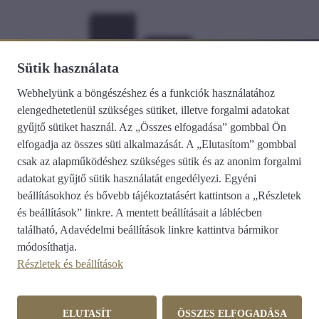
Sütik használata
Webhelyünk a böngészéshez és a funkciók használatához
elengedhetetlenül szükséges sütiket, illetve forgalmi adatokat
gyűjtő sütiket használ. Az „Összes elfogadása” gombbal Ön
Médiatanács
elfogadja az összes süti alkalmazását. A „Elutasítom” gombbal
Önálló hatáskörű szerv. Egyensúlyba hozza a piac és a közönség
érdekeit.
csak az alapműködéshez szükséges sütik és az anonim forgalmi
adatokat gyűjtő sütik használatát engedélyezi. Egyéni
beállításokhoz és bővebb tájékoztatásért kattintson a „Részletek
és beállítások” linkre. A mentett beállításait a láblécben
található,
Adavédelmi beállítások
linkre kattintva bármikor
módosíthatja.
Részletek és beállítások
ELUTASÍT
ÖSSZES ELFOGADÁSA