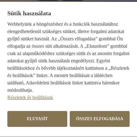
Sütik használata
Webhelyünk a böngészéshez és a funkciók használatához
Médiatanács
Önálló hatáskörű szerv. Egyensúlyba hozza a piac és a közönség
elengedhetetlenül szükséges sütiket, illetve forgalmi adatokat
érdekeit.
gyűjtő sütiket használ. Az „Összes elfogadása” gombbal Ön
elfogadja az összes süti alkalmazását. A „Elutasítom” gombbal
csak az alapműködéshez szükséges sütik és az anonim forgalmi
adatokat gyűjtő sütik használatát engedélyezi. Egyéni
beállításokhoz és bővebb tájékoztatásért kattintson a „Részletek
és beállítások” linkre. A mentett beállításait a láblécben
található,
Adavédelmi beállítások
linkre kattintva bármikor
módosíthatja.
Részletek és beállítások
ELUTASÍT
ÖSSZES ELFOGADÁSA