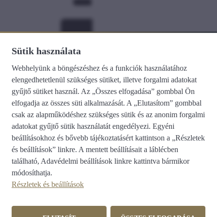
Sütik használata
Webhelyünk a böngészéshez és a funkciók használatához
elengedhetetlenül szükséges sütiket, illetve forgalmi adatokat
gyűjtő sütiket használ. Az „Összes elfogadása” gombbal Ön
Médiatanács
elfogadja az összes süti alkalmazását. A „Elutasítom” gombbal
Önálló hatáskörű szerv. Egyensúlyba hozza a piac és a közönség
csak az alapműködéshez szükséges sütik és az anonim forgalmi
érdekeit.
adatokat gyűjtő sütik használatát engedélyezi. Egyéni
beállításokhoz és bővebb tájékoztatásért kattintson a „Részletek
és beállítások” linkre. A mentett beállításait a láblécben
található,
Adavédelmi beállítások
linkre kattintva bármikor
módosíthatja.
Részletek és beállítások