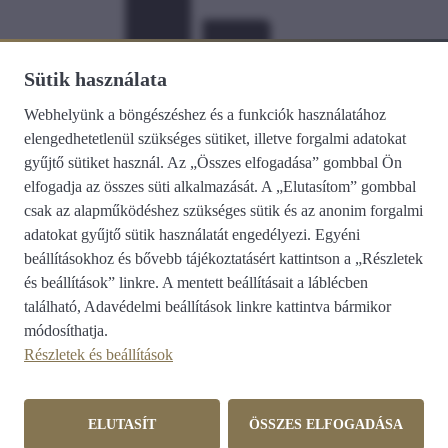
Sütik használata
Webhelyünk a böngészéshez és a funkciók használatához
elengedhetetlenül szükséges sütiket, illetve forgalmi adatokat
Médiatanács
gyűjtő sütiket használ. Az „Összes elfogadása” gombbal Ön
Önálló hatáskörű szerv. Egyensúlyba hozza a piac és a közönség
elfogadja az összes süti alkalmazását. A „Elutasítom” gombbal
érdekeit.
csak az alapműködéshez szükséges sütik és az anonim forgalmi
adatokat gyűjtő sütik használatát engedélyezi. Egyéni
beállításokhoz és bővebb tájékoztatásért kattintson a „Részletek
és beállítások” linkre. A mentett beállításait a láblécben
található,
Adavédelmi beállítások
linkre kattintva bármikor
módosíthatja.
Részletek és beállítások
ELUTASÍT
ÖSSZES ELFOGADÁSA