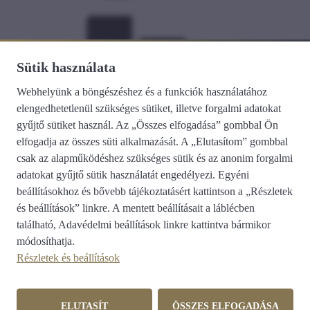
Sütik használata
Webhelyünk a böngészéshez és a funkciók használatához
elengedhetetlenül szükséges sütiket, illetve forgalmi adatokat
gyűjtő sütiket használ. Az „Összes elfogadása” gombbal Ön
Médiatanács
elfogadja az összes süti alkalmazását. A „Elutasítom” gombbal
Önálló hatáskörű szerv. Egyensúlyba hozza a piac és a közönség
érdekeit.
csak az alapműködéshez szükséges sütik és az anonim forgalmi
adatokat gyűjtő sütik használatát engedélyezi. Egyéni
beállításokhoz és bővebb tájékoztatásért kattintson a „Részletek
és beállítások” linkre. A mentett beállításait a láblécben
található,
Adavédelmi beállítások
linkre kattintva bármikor
módosíthatja.
Részletek és beállítások
ELUTASÍT
ÖSSZES ELFOGADÁSA