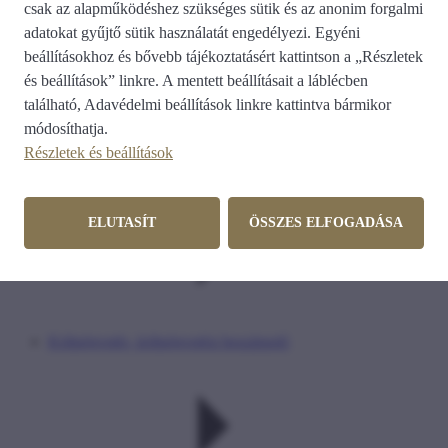
csak az alapműködéshez szükséges sütik és az anonim forgalmi
adatokat gyűjtő sütik használatát engedélyezi. Egyéni
beállításokhoz és bővebb tájékoztatásért kattintson a „Részletek
és beállítások” linkre. A mentett beállításait a láblécben
található,
Adavédelmi beállítások
linkre kattintva bármikor
módosíthatja.
Részletek és beállítások
Országgyűlési beszámolók
ELUTASÍT
ÖSSZES ELFOGADÁSA
Költségvetés, költségvetési beszámoló