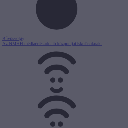
Bűvösvölgy
Az NMHH médiaértés-oktató központjai iskolásoknak.