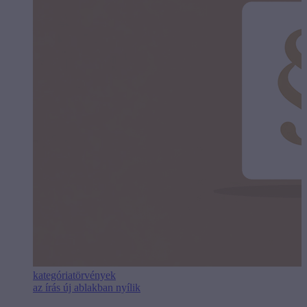
kategória
törvények
az írás új ablakban nyílik