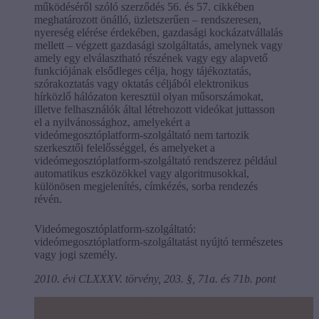
működéséről szóló szerződés 56. és 57. cikkében
meghatározott önálló, üzletszerűen – rendszeresen,
nyereség elérése érdekében, gazdasági kockázatvállalás
mellett – végzett gazdasági szolgáltatás, amelynek vagy
amely egy elválasztható részének vagy egy alapvető
funkciójának elsődleges célja, hogy tájékoztatás,
szórakoztatás vagy oktatás céljából elektronikus
hírközlő hálózaton keresztül olyan műsorszámokat,
illetve felhasználók által létrehozott videókat juttasson
el a nyilvánossághoz, amelyekért a
videómegosztóplatform-szolgáltató nem tartozik
szerkesztői felelősséggel, és amelyeket a
videómegosztóplatform-szolgáltató rendszerez például
automatikus eszközökkel vagy algoritmusokkal,
különösen megjelenítés, címkézés, sorba rendezés
révén.
Videómegosztóplatform-szolgáltató:
videómegosztóplatform-szolgáltatást nyújtó természetes
vagy jogi személy.
2010. évi CLXXXV. törvény, 203. §, 71a. és 71b. pont