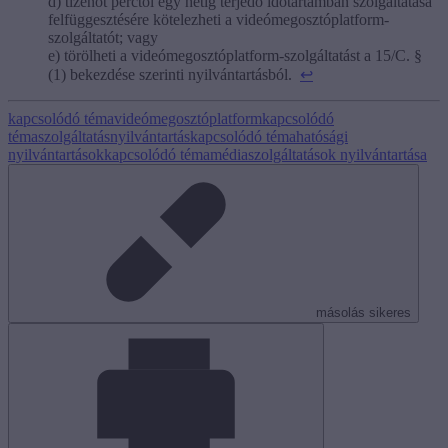
d) tizenöt perctől egy hétig terjedő időtartamban szolgáltatása
felfüggesztésére kötelezheti a videómegosztóplatform-
szolgáltatót; vagy
e) törölheti a videómegosztóplatform-szolgáltatást a 15/C. §
(1) bekezdése szerinti nyilvántartásból.
↩
kapcsolódó téma
videómegosztóplatform
kapcsolódó
téma
szolgáltatásnyilvántartás
kapcsolódó téma
hatósági
nyilvántartások
kapcsolódó téma
médiaszolgáltatások nyilvántartása
másolás sikeres