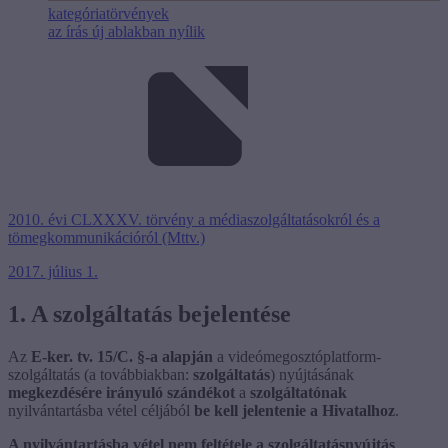
kategória
törvények
az írás új ablakban nyílik
2010. évi CLXXXV. törvény a médiaszolgáltatásokról és a
tömegkommunikációról (Mttv.)
2017. július 1.
1. A szolgáltatás bejelentése
Az
E-ker. tv. 15/C. §-a
alapján
a videómegosztóplatform-
szolgáltatás (a továbbiakban:
szolgáltatás
) nyújtásának
megkezdésére irányuló szándékot
a
szolgáltatónak
nyilvántartásba vétel céljából
be kell jelentenie a Hivatalhoz
.
A nyilvántartásba vétel nem feltétele a szolgáltatásnyújtás