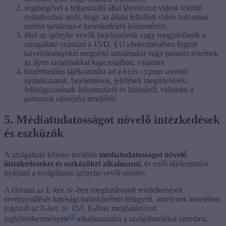
segítségével a felhasználó által létrehozott videót feltöltő
nyilatkozhat arról, hogy az általa feltöltött videó tudomása
szerint tartalmaz-e kereskedelmi közleményt;
által az igénybe vevők bejelenthetik vagy megjelölhetik a
szolgáltató számára a 15/D. § (1) bekezdésében foglalt
követelményeket megsértő tartalmakat vagy panaszt tehetnek
az ilyen tartalmakkal kapcsolatban; valamint
közérthetően tájékoztatást ad a b) és c) pont szerinti
nyilatkozatok, bejelentések, jelölések megtételének,
feldolgozásának folyamatáról és hatásáról, valamint a
panaszok elintézési rendjéről.
5. Médiatudatosságot növelő intézkedések
és eszközök
A szolgáltató köteles továbbá
médiatudatosságot növelő
intézkedéseket és eszközöket alkalmazni
, és erről tájékoztatást
nyújtani a szolgáltatás igénybe vevői részére.
A Hivatal az E-ker. tv.-ben meghatározott rendelkezések
érvényesülését hatósági hatáskörében felügyeli, amelynek keretében
jogosult az E-ker. tv. 15/I. §-ában meghatározott
[3]
jogkövetkezmények
alkalmazására a szolgáltatókkal szemben.