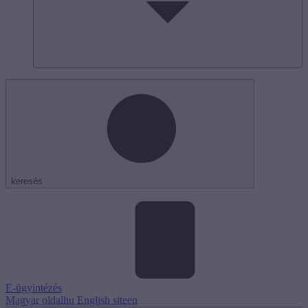
keresés
E-ügyintézés
Magyar oldal
hu
English site
en