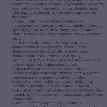
mutathat be alkoholtartalmú italok fogyasztásának hatásaként,
f) nem kelthet olyan benyomást, hogy az alkoholtartalmú
italok fogyasztása hozzájárul a társadalmi vagy szexuális
sikerekhez,
g) nem állíthatja, hogy az alkoholtartalmú italok
fogyasztásának serkentő, nyugtató vagy bármilyen jótékony
egészségügyi hatása van, illetve, hogy az alkoholtartalmú
italok a személyes problémák megoldásának egyik eszközét
jelentik,
h) nem kelthet olyan benyomást, hogy az alacsony
alkoholtartalmú italok fogyasztása esetén a túlzott
alkoholfogyasztás elkerülhető, illetve, hogy a magas
alkoholtartalom az ital pozitív tulajdonsága.
↩
E-ker. tv. 15/I. § (2) A Hivatal jogsértés esetén a következő
jogkövetkezmények alkalmazására jogosult:
a) a jogsértő magatartás tanúsítását megtilthatja, a
videómegosztóplatform-szolgáltatót kötelezheti a jogsértés
megszüntetésére, valamint e törvényben foglaltak
érvényesítése keretében kötelezettséget állapíthat meg;
b) a videómegosztóplatform-szolgáltatót kötelezheti
közleménynek vagy a határozatnak az internetes honlapjának
nyitóoldalán való közzétételére a határozatban meghatározott
módon és ideig;
c) százmillió forintig terjedő bírságot szabhat ki;