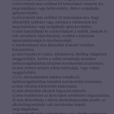
c) közvetlenül nem szólíthat fel kiskorúakat valamely áru
megvásárlására vagy bérbevételére, illetve szolgáltatás
igénybevételére,
d) közvetlenül nem szólíthat fel kiskorúakat arra, hogy
rábeszéljék szüleiket vagy másokat a reklámozott áru
megvásárlására vagy szolgáltatás igénybevételére,
e) nem használhatja ki a kiskorúaknak a szüleik, tanáraik és
más személyek iránti bizalmát, továbbá a kiskorúak
tapasztalatlanságát és hiszékenységét,
f) indokolatlanul nem ábrázolhat kiskorút veszélyes
helyzetekben,
g) nem fejezhet ki vallási, lelkiismereti, illetőleg világnézeti
meggyőződést, kivéve a vallási tematikájú tematikus
médiaszolgáltatásban közzétett kereskedelmi közleményt,
h) nem sértheti nemzeti jelkép méltóságát, vagy vallási
meggyőződést.
(2) Az alkoholtartalmú italokra vonatkozó,
médiaszolgáltatásban közzétett kereskedelmi közlemény
a) nem célozhat kifejezetten kiskorúakat,
b) nem ábrázolhat alkoholt fogyasztó kiskorút,
c) nem ösztönözhet az ilyen italok mértéktelen fogyasztására,
d) nem ábrázolhatja a túlzott alkoholfogyasztást pozitív, az
alkoholfogyasztástól való tartózkodást negatív
megvilágításban,
e) kiemelkedő fizikai teljesítményt vagy járművezetést nem