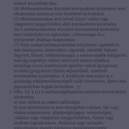
történő közzététele tilos.
(4) Médiatartalomban közzétett kereskedelmi közlemény nem
alkalmazhat tudatosan nem észlelhető technikákat.
(5) Médiatartalomban nem tehető közzé vallási vagy
világnézeti meggyőződést sértő kereskedelmi közlemény.
(6) A médiatartalomban közzétett kereskedelmi közlemény
nem ösztönözhet az egészségre, a biztonságra és a
környezetre ártalmas magatartásra.
(7) Nem szabad médiatartalomban közzétenni cigarettát és
más dohányárut, elektronikus cigarettát, utántöltő flakont,
fegyvert, lőszert, robbanóanyagot, a szerencsejáték-felügyeleti
hatóság engedélye nélkül szervezett szerencsejátékot,
kizárólag orvosi rendelvényre igénybe vehető gyógyszert,
továbbá gyógyászati eljárást népszerűsítő, ismertető
kereskedelmi közleményt. E korlátozás nem terjed ki a
gazdasági reklámtevékenységről szóló törvényben, illetve más
jogszabályban foglalt kivételekre.
↩
Mttv. 24. § (1) A médiaszolgáltatásban közzétett kereskedelmi
közlemény
a) nem sértheti az emberi méltóságot,
b) nem tartalmazhat és nem támogathat a nemen, faji vagy
etnikai származáson, állampolgárságon, nemzetiségen,
valláson vagy világnézeti meggyőződésen, fizikai vagy
szellemi fogyatkozáson, életkoron vagy szexuális
irányultságon alapuló hátrányos megkülönböztetést,