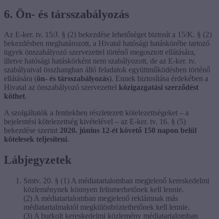
6. Ön- és társszabályozás
Az E-ker. tv. 15/J. § (2) bekezdése lehetőséget biztosít a 15/K. § (2)
bekezdésben meghatározott, a Hivatal hatósági hatáskörébe tartozó
ügyek önszabályozó szervezettel történő megosztott ellátására,
illetve hatósági hatáskörként nem szabályozott, de az E-ker. tv.
szabályaival összhangban álló feladatok együttműködésben történő
ellátására (
ön- és
társszabályozás
). Ennek biztosítása érdekében a
Hivatal az önszabályozó szervezettel
közigazgatási szerződést
köthet
.
A szolgáltatók a fentiekben részletezett kötelezettségeket – a
bejelentési kötelezettség kivételével – az E-ker. tv. 16. § (5)
bekezdése szerint
2020. június 12-ét követő 150 napon belül
kötelesek teljesíteni
.
Lábjegyzetek
Smtv. 20. § (1) A médiatartalomban megjelenő kereskedelmi
közleménynek könnyen felismerhetőnek kell lennie.
(2) A médiatartalomban megjelenő reklámnak más
médiatartalmaktól megkülönböztethetőnek kell lennie.
(3) A burkolt kereskedelmi közlemény médiatartalomban