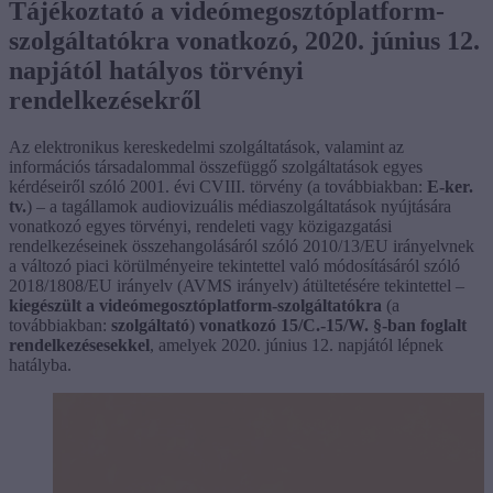
Tájékoztató a videómegosztóplatform-
szolgáltatókra vonatkozó, 2020. június 12.
napjától hatályos törvényi
rendelkezésekről
Az elektronikus kereskedelmi szolgáltatások, valamint az
információs társadalommal összefüggő szolgáltatások egyes
kérdéseiről szóló 2001. évi CVIII. törvény (a továbbiakban:
E-ker.
tv.
) – a tagállamok audiovizuális médiaszolgáltatások nyújtására
vonatkozó egyes törvényi, rendeleti vagy közigazgatási
rendelkezéseinek összehangolásáról szóló 2010/13/EU irányelvnek
a változó piaci körülményeire tekintettel való módosításáról szóló
2018/1808/EU irányelv (AVMS irányelv) átültetésére tekintettel –
kiegészült a videómegosztóplatform-szolgáltatókra
(a
továbbiakban:
szolgáltató
)
vonatkozó 15/C.-15/W. §-ban foglalt
rendelkezésesekkel
, amelyek 2020. június 12. napjától lépnek
hatályba.