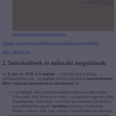
kategória
videómegosztóplatform
Adatlap videómegosztóplatform-szolgáltatás bejelentéséhez
2025. október 21.
2. Intézkedések és műszaki megoldások
Az
E-ker. tv. 15/D. §-a
alapján
– a Hivatal által hatósági
nyilvántartásba vett – szolgáltató köteles különböző
intézkedéseket,
illetve műszaki megoldásokat alkalmazni
, ha
a szolgáltató által a nyilvánossághoz eljuttatott műsorszám,
felhasználó által létrehozott videó, a szolgáltató vagy más által
forgalmazott, értékesített, szervezett kereskedelmi közlemény
(a továbbiakban együtt:
tartalom
) alkalmas a kiskorúak
fizikai, szellemi, lelki vagy erkölcsi fejlődésének károsítására;
a szolgáltató által a nyilvánossághoz eljuttatott tartalom sérti