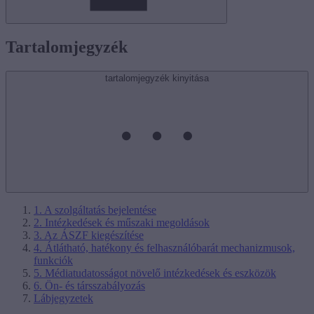
Tartalomjegyzék
tartalomjegyzék kinyitása
1. A szolgáltatás bejelentése
2. Intézkedések és műszaki megoldások
3. Az ÁSZF kiegészítése
4. Átlátható, hatékony és felhasználóbarát mechanizmusok,
funkciók
5. Médiatudatosságot növelő intézkedések és eszközök
6. Ön- és társszabályozás
Lábjegyzetek