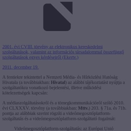
2001. évi CVIII. törvény az elektronikus kereskedelmi
szolgáltatások, valamint az információs társadalommal összefüggő
szolgáltatások egyes kérdéseiről (Ekertv.)
2011. december 19.
A fentiekre tekintettel a Nemzeti Média- és Hírközlési Hatóság
Hivatala (a továbbiakban:
Hivatal
) az alábbi tájékoztatást nyújtja a
szolgáltatókra vonatkozó bejelentési, illetve működési
kötelezettségek kapcsán:
A médiaszolgáltatásokról és a tömegkommunikációról szóló 2010.
évi CLXXXV. törvény (a továbbiakban:
Mttv.
) 203. § 71a. és 71b.
pontja az alábbiak szerint rögzíti a videómegosztóplatform-
szolgáltatás és a videómegosztóplatform-szolgáltató fogalmát:
Videómegosztóplatform-szolgáltatás: az Európai Unió