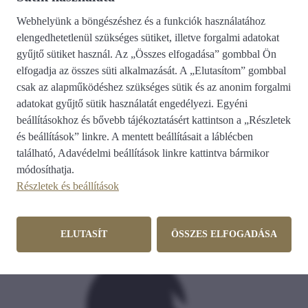
Webhelyünk a böngészéshez és a funkciók használatához
elengedhetetlenül szükséges sütiket, illetve forgalmi adatokat
gyűjtő sütiket használ. Az „Összes elfogadása” gombbal Ön
elfogadja az összes süti alkalmazását. A „Elutasítom” gombbal
csak az alapműködéshez szükséges sütik és az anonim forgalmi
adatokat gyűjtő sütik használatát engedélyezi. Egyéni
beállításokhoz és bővebb tájékoztatásért kattintson a „Részletek
és beállítások” linkre. A mentett beállításait a láblécben
található,
Adavédelmi beállítások
linkre kattintva bármikor
módosíthatja.
Részletek és beállítások
Internet Hotline
Az NMHH online jogsegélyszolgálata a biztonságosabb online
ELUTASÍT
ÖSSZES ELFOGADÁSA
környezetért.