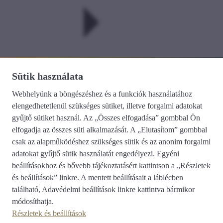
Sütik használata
Átlagos Havi Költségmutató
Webhelyünk a böngészéshez és a funkciók használatához
elengedhetetlenül szükséges sütiket, illetve forgalmi adatokat
gyűjtő sütiket használ. Az „Összes elfogadása” gombbal Ön
elfogadja az összes süti alkalmazását. A „Elutasítom” gombbal
csak az alapműködéshez szükséges sütik és az anonim forgalmi
adatokat gyűjtő sütik használatát engedélyezi. Egyéni
beállításokhoz és bővebb tájékoztatásért kattintson a „Részletek
és beállítások” linkre. A mentett beállításait a láblécben
található,
Adavédelmi beállítások
linkre kattintva bármikor
Jogszabályok
módosíthatja.
Részletek és beállítások