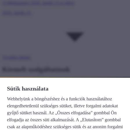
A Médiatanács 2026. április 21-ei ülése
2026. április 21.
További ülések
Kiemelt szolgáltatások
Sütik használata
Webhelyünk a böngészéshez és a funkciók használatához
elengedhetetlenül szükséges sütiket, illetve forgalmi adatokat
gyűjtő sütiket használ. Az „Összes elfogadása” gombbal Ön
elfogadja az összes süti alkalmazását. A „Elutasítom” gombbal
csak az alapműködéshez szükséges sütik és az anonim forgalmi