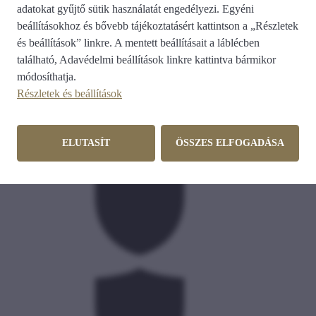
adatokat gyűjtő sütik használatát engedélyezi. Egyéni
beállításokhoz és bővebb tájékoztatásért kattintson a „Részletek
és beállítások” linkre. A mentett beállításait a láblécben
található,
Adavédelmi beállítások
linkre kattintva bármikor
módosíthatja.
Részletek és beállítások
Médiatanács
Önálló hatáskörű szerv. Egyensúlyba hozza a piac és a közönség
érdekeit.
ELUTASÍT
ÖSSZES ELFOGADÁSA