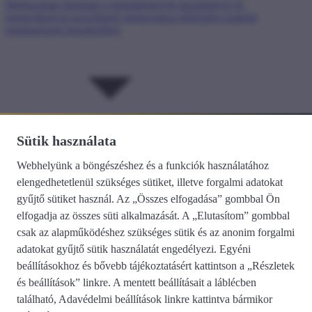
Módszertani útmutató a településtervek készítésével és
módosításával összefüggő elektronikus hírközlési szakági
munkarészek készítéséhez
Sütik használata
pdf
modszertani_utmutato_telepulestervek_hirkozlesi_szakagi_munka
Webhelyünk a böngészéshez és a funkciók használatához
elengedhetetlenül szükséges sütiket, illetve forgalmi adatokat
gyűjtő sütiket használ. Az „Összes elfogadása” gombbal Ön
elfogadja az összes süti alkalmazását. A „Elutasítom” gombbal
csak az alapműködéshez szükséges sütik és az anonim forgalmi
adatokat gyűjtő sütik használatát engedélyezi. Egyéni
beállításokhoz és bővebb tájékoztatásért kattintson a „Részletek
Tájékoztató az NMHH Adatkapu működéséről
és beállítások” linkre. A mentett beállításait a láblécben
található,
Adavédelmi beállítások
linkre kattintva bármikor