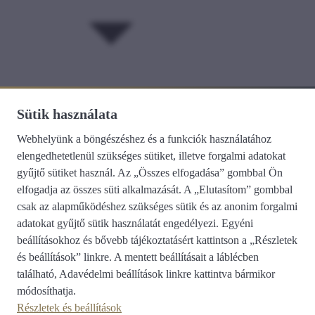
pdf
modszertani_utmutato_telepulestervek_hirkozlesi_szakagi_munka
Sütik használata
Webhelyünk a böngészéshez és a funkciók használatához
elengedhetetlenül szükséges sütiket, illetve forgalmi adatokat
gyűjtő sütiket használ. Az „Összes elfogadása” gombbal Ön
elfogadja az összes süti alkalmazását. A „Elutasítom” gombbal
csak az alapműködéshez szükséges sütik és az anonim forgalmi
Tájékoztató az NMHH Adatkapu működéséről
adatokat gyűjtő sütik használatát engedélyezi. Egyéni
beállításokhoz és bővebb tájékoztatásért kattintson a „Részletek
és beállítások” linkre. A mentett beállításait a láblécben
található,
Adavédelmi beállítások
linkre kattintva bármikor
módosíthatja.
Részletek és beállítások