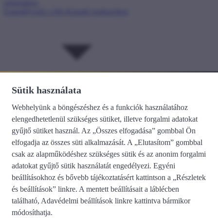
eljárásához
Engedélyezés a Hír-Közmű rendszerben
Sütik használata
Eljárási tájékoztató: Az elektronikus hírközlési építmények egyéb
nyomvonalas építményfajtákkal való keresztezéséről,
Webhelyünk a böngészéshez és a funkciók használatához
megközelítéséről és védelméről szóló 8/2012. (I.26.) NMHH
elengedhetetlenül szükséges sütiket, illetve forgalmi adatokat
rendelet szerinti közös eszközhasználatra vonatkozó nyilvántartás
gyűjtő sütiket használ. Az „Összes elfogadása” gombbal Ön
elfogadja az összes süti alkalmazását. A „Elutasítom” gombbal
csak az alapműködéshez szükséges sütik és az anonim forgalmi
adatokat gyűjtő sütik használatát engedélyezi. Egyéni
beállításokhoz és bővebb tájékoztatásért kattintson a „Részletek
és beállítások” linkre. A mentett beállításait a láblécben
található,
Adavédelmi beállítások
linkre kattintva bármikor
Módszertani útmutató a településtervek készítésével és
módosíthatja.
módosításával összefüggő elektronikus hírközlési szakági