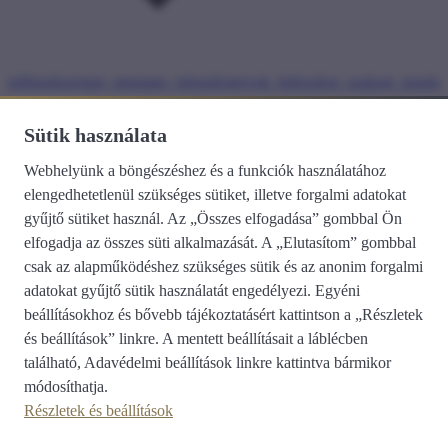
pdf
modszertani_utmutato_telepulestervek_hirkozlesi_szakagi_munka
Sütik használata
Webhelyünk a böngészéshez és a funkciók használatához
elengedhetetlenül szükséges sütiket, illetve forgalmi adatokat
gyűjtő sütiket használ. Az „Összes elfogadása” gombbal Ön
elfogadja az összes süti alkalmazását. A „Elutasítom” gombbal
Tájékoztató az NMHH Adatkapu működéséről
csak az alapműködéshez szükséges sütik és az anonim forgalmi
adatokat gyűjtő sütik használatát engedélyezi. Egyéni
beállításokhoz és bővebb tájékoztatásért kattintson a „Részletek
és beállítások” linkre. A mentett beállításait a láblécben
található,
Adavédelmi beállítások
linkre kattintva bármikor
módosíthatja.
Részletek és beállítások
Az Adatkapu egy interneten keresztül web böngészőből elérhető