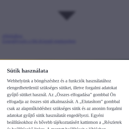
eljárásához
Engedélyezés a Hír-Közmű rendszerben
Sütik használata
Webhelyünk a böngészéshez és a funkciók használatához
elengedhetetlenül szükséges sütiket, illetve forgalmi adatokat
Eljárási tájékoztató: Az elektronikus hírközlési építmények egyéb
gyűjtő sütiket használ. Az „Összes elfogadása” gombbal Ön
nyomvonalas építményfajtákkal való keresztezéséről,
megközelítéséről és védelméről szóló 8/2012. (I.26.) NMHH
elfogadja az összes süti alkalmazását. A „Elutasítom” gombbal
rendelet szerinti közös eszközhasználatra vonatkozó nyilvántartás
csak az alapműködéshez szükséges sütik és az anonim forgalmi
adatokat gyűjtő sütik használatát engedélyezi. Egyéni
beállításokhoz és bővebb tájékoztatásért kattintson a „Részletek