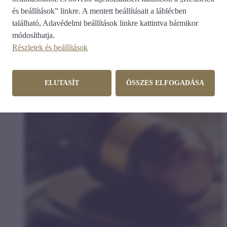
és beállítások” linkre. A mentett beállításait a láblécben
található,
Adavédelmi beállítások
linkre kattintva bármikor
módosíthatja.
Részletek és beállítások
ELUTASÍT
ÖSSZES ELFOGADÁSA