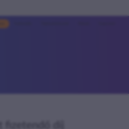
kos
Tudnivalók
Tájékoztatásaink
Rólunk
Kapcsolat
t fizetendő díj