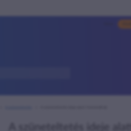
Hírek
Kiso
A szüneteltetés
A szüneteltetés ideje alatt fizetendő díj
A szüneteltetés ideje alat