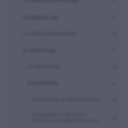
A szolgáltató joga
Az előfizető kötelezettsége
Az előfizető joga
Az előfizető joga
A szüneteltetés
Szüneteltetés az előfizető kérésére
Szüneteltetés a SIM kártya
elvesztése, eltulajdonítása esetén