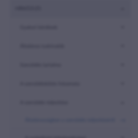
are-
HÍRKÖZLÉS
here##
Gyakori kérdések
Általános tudnivalók
Szerződés tartalma
A szerződéskötés folyamata
A szerződés teljesítése
Általánosságban a szerződés teljesítéséről
A szolgáltató kötelezettségei