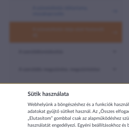
A szüneteltetés időtartama,
visszakapcsolás
A szüneteltetés ideje alatt fizetendő
díj
A szerződésmódosítás
A szerződés megszűnése, megszüntetése
Panaszok, bejelentések
Sütik használata
Egyéb
Webhelyünk a böngészéshez és a funkciók használat
adatokat gyűjtő sütiket használ. Az „Összes elfoga
„Elutasítom” gombbal csak az alapműködéshez szük
MÉDIA
használatát engedélyezi. Egyéni beállításokhoz és 