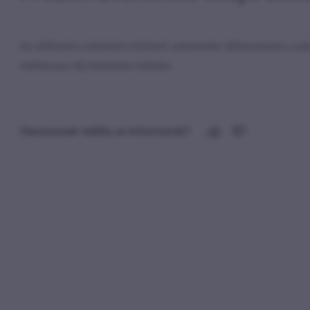
Az előfizető a kérésére történő szünetelés időtartamára csak
méltányos díj fizetésére köteles.
Hasznosnak találta az információt?