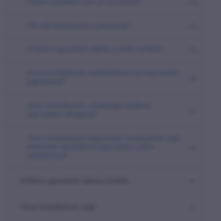
Milyen esetekben nem jár el a Biztos?
Mit kell tartalmaznia a panasznak?
A biztosi egyeztetési eljárás a média területén
Hova fordulhatunk médiatartalommal kapcsolatos
jogsértéssel?
Hova fordulhatunk a közösségi médiával
kapcsolatos kifogással?
Hova fordulhatunk kiskorúakat veszélyeztető vagy
internetes visszaéléssel kapcsolatos online
tartalommal?
A Biztos egyeztetési eljárása (média)
Hova fordulhatunk még?