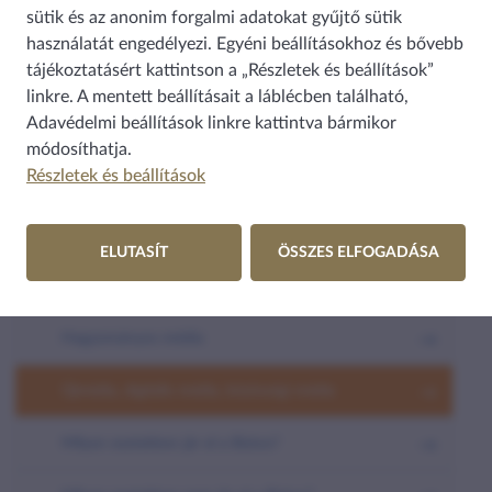
HÍRKÖZLÉS
sütik és az anonim forgalmi adatokat gyűjtő sütik
használatát engedélyezi. Egyéni beállításokhoz és bővebb
MÉDIA
tájékoztatásért kattintson a „Részletek és beállítások”
linkre. A mentett beállításait a láblécben található,
Tapasztalatok, biztosi intézkedések, együttműködések
Adavédelmi beállítások
linkre kattintva bármikor
módosíthatja.
Fogalmak, hasznos tudnivalók
Részletek és beállítások
Alapvető tudnivalók
ELUTASÍT
ÖSSZES ELFOGADÁSA
Média, médiatartalom
Hagyományos média
Újmédia, digitális média, közösségi média
Milyen esetekben jár el a Biztos?