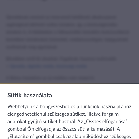
Újmédiának minősül az internetről letölthető alkalmazások
segítségével elérhető online tartalom, így a közösségimédia-
tartalom is. A felületeken a felhasználók interaktív kommunikáció
keretében tartalmakat (üzenetek, médiamonológok, bejegyzések)
oszthatnak meg egymással.
Bővebben erről itt olvashat: Fogalmak, hasznos tudnivalók
>
Újmédia, digitális média, közösségi média
A Biztos hatásköre az új médiára nem terjed ki.
Sütik használata
Hasznosnak találta az információt?
Webhelyünk a böngészéshez és a funkciók használatához
elengedhetetlenül szükséges sütiket, illetve forgalmi
adatokat gyűjtő sütiket használ. Az „Összes elfogadása”
gombbal Ön elfogadja az összes süti alkalmazását. A
„Elutasítom” gombbal csak az alapműködéshez szükséges