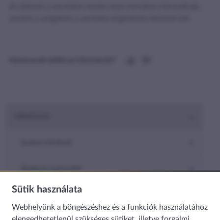
Az előfizető a szerződést minden olyan formában felmondhatja,
amelyet a szolgáltató a szerződés megkötésére lehetővé tett.
Hasznosnak találta az információt?
HÍRKÖZLÉS
Gyakori kérdések
Általános tudnivalók
Sütik használata
Szerződés tartalma
Webhelyünk a böngészéshez és a funkciók használatához
elengedhetetlenül szükséges sütiket, illetve forgalmi